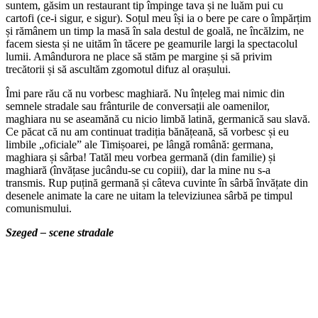
suntem, găsim un restaurant tip împinge tava și ne luăm pui cu
cartofi (ce-i sigur, e sigur). Soțul meu își ia o bere pe care o împărțim
și rămânem un timp la masă în sala destul de goală, ne încălzim, ne
facem siesta și ne uităm în tăcere pe geamurile largi la spectacolul
lumii. Amândurora ne place să stăm pe margine și să privim
trecătorii și să ascultăm zgomotul difuz al orașului.
Îmi pare rău că nu vorbesc maghiară. Nu înțeleg mai nimic din
semnele stradale sau frânturile de conversații ale oamenilor,
maghiara nu se aseamănă cu nicio limbă latină, germanică sau slavă.
Ce păcat că nu am continuat tradiția bănățeană, să vorbesc și eu
limbile „oficiale” ale Timișoarei, pe lângă română: germana,
maghiara și sârba! Tatăl meu vorbea germană (din familie) și
maghiară (învățase jucându-se cu copiii), dar la mine nu s-a
transmis. Rup puțină germană și câteva cuvinte în sârbă învățate din
desenele animate la care ne uitam la televiziunea sârbă pe timpul
comunismului.
Szeged – scene stradale