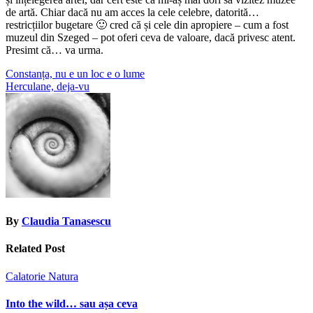
de artă. Chiar dacă nu am acces la cele celebre, datorită…
restricțiilor bugetare 🙂 cred că și cele din apropiere – cum a fost
muzeul din Szeged – pot oferi ceva de valoare, dacă privesc atent.
Presimt că… va urma.
Post
Constanța, nu e un loc e o lume
Herculane, deja-vu
navigation
By
Claudia Tanasescu
Related Post
Calatorie
Natura
Into the wild… sau așa ceva