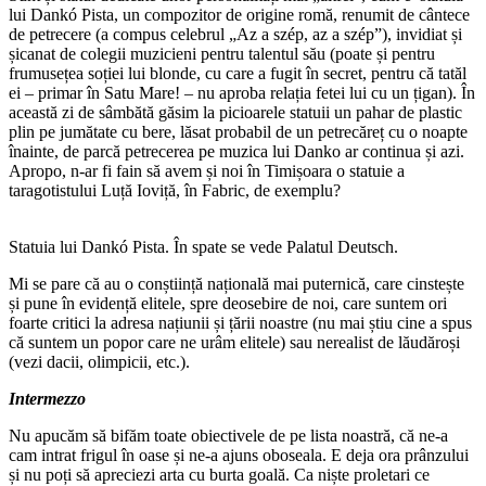
lui Dankó Pista, un compozitor de origine romă, renumit de cântece
de petrecere (a compus celebrul „Az a szép, az a szép”), invidiat și
șicanat de colegii muzicieni pentru talentul său (poate și pentru
frumusețea soției lui blonde, cu care a fugit în secret, pentru că tatăl
ei – primar în Satu Mare! – nu aproba relația fetei lui cu un țigan). În
această zi de sâmbătă găsim la picioarele statuii un pahar de plastic
plin pe jumătate cu bere, lăsat probabil de un petrecăreț cu o noapte
înainte, de parcă petrecerea pe muzica lui Danko ar continua și azi.
Apropo, n-ar fi fain să avem și noi în Timișoara o statuie a
taragotistului Luță Ioviță, în Fabric, de exemplu?
Statuia lui Dankó Pista. În spate se vede Palatul Deutsch.
Mi se pare că au o conștiință națională mai puternică, care cinstește
și pune în evidență elitele, spre deosebire de noi, care suntem ori
foarte critici la adresa națiunii și țării noastre (nu mai știu cine a spus
că suntem un popor care ne urâm elitele) sau nerealist de lăudăroși
(vezi dacii, olimpicii, etc.).
Intermezzo
Nu apucăm să bifăm toate obiectivele de pe lista noastră, că ne-a
cam intrat frigul în oase și ne-a ajuns oboseala. E deja ora prânzului
și nu poți să apreciezi arta cu burta goală. Ca niște proletari ce