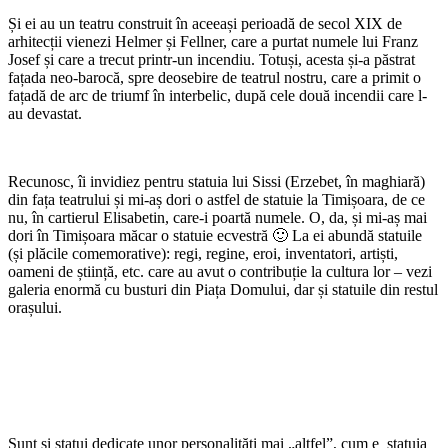
Și ei au un teatru construit în aceeași perioadă de secol XIX de
arhitecții vienezi Helmer și Fellner, care a purtat numele lui Franz
Josef și care a trecut printr-un incendiu. Totuși, acesta și-a păstrat
fațada neo-barocă, spre deosebire de teatrul nostru, care a primit o
fațadă de arc de triumf în interbelic, după cele două incendii care l-
au devastat.
Recunosc, îi invidiez pentru statuia lui Sissi (Erzebet, în maghiară)
din fața teatrului și mi-aș dori o astfel de statuie la Timișoara, de ce
nu, în cartierul Elisabetin, care-i poartă numele. O, da, și mi-aș mai
dori în Timișoara măcar o statuie ecvestră 🙂 La ei abundă statuile
(și plăcile comemorative): regi, regine, eroi, inventatori, artiști,
oameni de știință, etc. care au avut o contribuție la cultura lor – vezi
galeria enormă cu busturi din Piața Domului, dar și statuile din restul
orașului.
Sunt și statui dedicate unor personalități mai „altfel”, cum e statuia