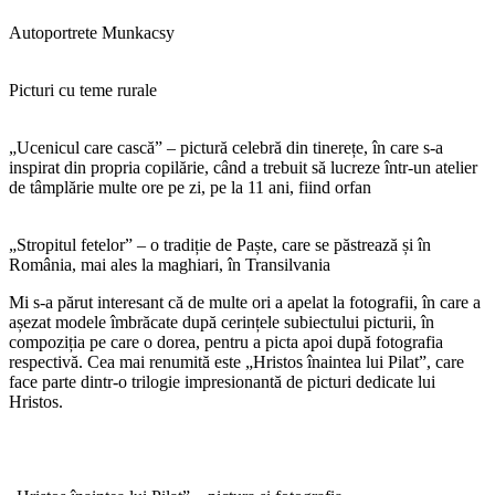
Autoportrete Munkacsy
Picturi cu teme rurale
„Ucenicul care cască” – pictură celebră din tinerețe, în care s-a
inspirat din propria copilărie, când a trebuit să lucreze într-un atelier
de tâmplărie multe ore pe zi, pe la 11 ani, fiind orfan
„Stropitul fetelor” – o tradiție de Paște, care se păstrează și în
România, mai ales la maghiari, în Transilvania
Mi s-a părut interesant că de multe ori a apelat la fotografii, în care a
așezat modele îmbrăcate după cerințele subiectului picturii, în
compoziția pe care o dorea, pentru a picta apoi după fotografia
respectivă. Cea mai renumită este „Hristos înaintea lui Pilat”, care
face parte dintr-o trilogie impresionantă de picturi dedicate lui
Hristos.