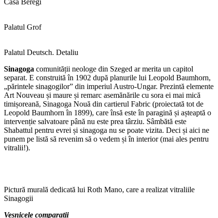
Casa Beregi
Palatul Grof
Palatul Deutsch. Detaliu
Sinagoga
comunității neologe din Szeged ar merita un capitol
separat. E construită în 1902 după planurile lui Leopold Baumhorn,
„părintele sinagogilor” din imperiul Austro-Ungar. Prezintă elemente
Art Nouveau și maure și remarc asemănările cu sora ei mai mică
timișoreană, Sinagoga Nouă din cartierul Fabric (proiectată tot de
Leopold Baumhorn în 1899), care însă este în paragină și așteaptă o
intervenție salvatoare până nu este prea târziu. Sâmbătă este
Shabattul pentru evrei și sinagoga nu se poate vizita. Deci și aici ne
punem pe listă să revenim să o vedem și în interior (mai ales pentru
vitralii!).
Pictură murală dedicată lui Roth Mano, care a realizat vitraliile
Sinagogii
Veșnicele comparații