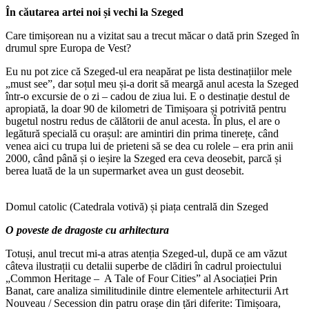
În căutarea artei noi și vechi la Szeged
Care timișorean nu a vizitat sau a trecut măcar o dată prin Szeged în
drumul spre Europa de Vest?
Eu nu pot zice că Szeged-ul era neapărat pe lista destinațiilor mele
„must see”, dar soțul meu și-a dorit să meargă anul acesta la Szeged
într-o excursie de o zi – cadou de ziua lui. E o destinație destul de
apropiată, la doar 90 de kilometri de Timișoara și potrivită pentru
bugetul nostru redus de călătorii de anul acesta. În plus, el are o
legătură specială cu orașul: are amintiri din prima tinerețe, când
venea aici cu trupa lui de prieteni să se dea cu rolele – era prin anii
2000, când până și o ieșire la Szeged era ceva deosebit, parcă și
berea luată de la un supermarket avea un gust deosebit.
Domul catolic (Catedrala votivă) și piața centrală din Szeged
O poveste de dragoste cu arhitectura
Totuși, anul trecut mi-a atras atenția Szeged-ul, după ce am văzut
câteva ilustrații cu detalii superbe de clădiri în cadrul proiectului
„Common Heritage – A Tale of Four Cities” al Asociației Prin
Banat, care analiza similitudinile dintre elementele arhitecturii Art
Nouveau / Secession din patru orașe din țări diferite: Timișoara,