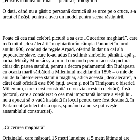
„Hristos înaintea lui Pilat” – pictura și fotografia
O dată, când nu a găsit o persoană dornică să se urce pe o cruce, s-a
urcat el însăși, pentru a avea un model pentru scena răstignirii.
Poate că cea mai celebră pictură a sa este „Cucerirea maghiară”, care
redă mitul „descălecării” maghiarilor în câmpia Panoniei în jurul
anului 900, conduși de regele Arpad, oferind în dar un cal alb
popoarelor slave, care le-au adus în schimb simbolic, pământ, apă și
iarbă. Mihály Munkácsy a primit comandă pentru această pictură
chiar din partea statului, pentru a decora parlamentul din Budapesta
cu ocazia marii sărbători a Mileniului maghiar din 1896 – o mie de
ani de la întemeierea statului maghiar, adică această „descălecare”, a
cărei dată oficială este 896 (știți, avem și noi în Timișoara o biserică
Millenium, care a fost construită cu ocazia acestei celebrări). Însă
pictorul, care a considerat-o cea mai importantă lucrare a vieții lui,
nu a apucat să o vadă instalată în locul pentru care fost destinată, în
Parlament (arhitectul s-a opus, spunând că nu se potrivește
ansamblului construcției).
„Cucerirea maghiară”
Originalul, care măsoară 15 metri lungime și 5 metri lățime și are