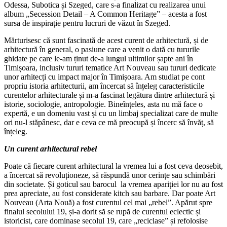
Odessa, Subotica și Szeged, care s-a finalizat cu realizarea unui
album „Secession Detail – A Common Heritage” – acesta a fost
sursa de inspirație pentru lucruri de văzut în Szeged.
Mărturisesc că sunt fascinată de acest curent de arhitectură, și de
arhitectură în general, o pasiune care a venit o dată cu tururile
ghidate pe care le-am ținut de-a lungul ultimilor șapte ani în
Timișoara, inclusiv tururi tematice Art Nouveau sau tururi dedicate
unor arhitecți cu impact major în Timișoara. Am studiat pe cont
propriu istoria arhitecturii, am încercat să înțeleg caracteristicile
curentelor arhitecturale și m-a fascinat legătura dintre arhitectură și
istorie, sociologie, antropologie. Bineînțeles, asta nu mă face o
expertă, e un domeniu vast și cu un limbaj specializat care de multe
ori nu-l stăpânesc, dar e ceva ce mă preocupă și încerc să învăț, să
înțeleg.
Un curent arhitectural rebel
Poate că fiecare curent arhitectural la vremea lui a fost ceva deosebit,
a încercat să revoluționeze, să răspundă unor cerințe sau schimbări
din societate. Și goticul sau barocul la vremea apariției lor nu au fost
prea apreciate, au fost considerate kitch sau barbare. Dar poate Art
Nouveau (Arta Nouă) a fost curentul cel mai „rebel”. Apărut spre
finalul secolului 19, și-a dorit să se rupă de curentul eclectic și
istoricist, care dominase secolul 19, care „reciclase” și refolosise