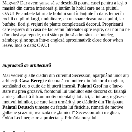
Magyar? Dar avem șansa să se deschidă poarta casei pentru a ieși o
mașină din curtea interioară și intrăm în holul care ne ia piuitul.
OAU! Pe ambele laturi ale holului sunt înlănțuite în dans femei în
rochii cu pliuri largi, unduitoare, cu un soare deasupra capului, iar
bufnițe, flori și vrejuri de plante completează decorul. Proprietarii
care ieșiseră din casă ne fac semn întrebător spre ieșire, dar noi nu ne
dăm duși așa repede, mai stăm puțin să admirăm – ei înțeleg,
zâmbesc și ne spun într-o engleză aproximativă: close door when
leave. Încă o dată: OAU!
Supradoză de arhitectură
Mai vedem și alte clădiri din curentul Secession, aparținând unor alți
arhitecți.
Casa Beregi
e decorată cu motive din folclorul maghiar,
semănând cu o cutie de bijuterii imensă.
Palatul Grof
nu e într-o
stare nu prea grozavă, frontonul lui unduitor este decorat cu faianță
aurie și albastră într-un motiv oriental și tot aici, la intrare, regăsesc
motivul inimilor, pe care l-am urmărit și pe clădirile din Timișoara.
Palatul Deutsch
uimește cu fațada lui fistichie, ritmată de motive
galbene și azurii, realizată de „bunicul” Secession-ului maghiar,
Ödön Lechner, care a proiectat și Primăria orașului.