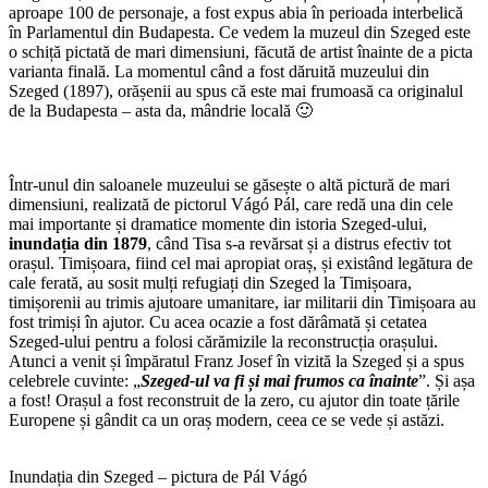
aproape 100 de personaje, a fost expus abia în perioada interbelică
în Parlamentul din Budapesta. Ce vedem la muzeul din Szeged este
o schiță pictată de mari dimensiuni, făcută de artist înainte de a picta
varianta finală. La momentul când a fost dăruită muzeului din
Szeged (1897), orășenii au spus că este mai frumoasă ca originalul
de la Budapesta – asta da, mândrie locală 🙂
Într-unul din saloanele muzeului se găsește o altă pictură de mari
dimensiuni, realizată de pictorul Vágó Pál, care redă una din cele
mai importante și dramatice momente din istoria Szeged-ului,
inundația din 1879
, când Tisa s-a revărsat și a distrus efectiv tot
orașul. Timișoara, fiind cel mai apropiat oraș, și existând legătura de
cale ferată, au sosit mulți refugiați din Szeged la Timișoara,
timișorenii au trimis ajutoare umanitare, iar militarii din Timișoara au
fost trimiși în ajutor. Cu acea ocazie a fost dărâmată și cetatea
Szeged-ului pentru a folosi cărămizile la reconstrucția orașului.
Atunci a venit și împăratul Franz Josef în vizită la Szeged și a spus
celebrele cuvinte: „
Szeged-ul va fi și mai frumos ca înainte
”. Și așa
a fost! Orașul a fost reconstruit de la zero, cu ajutor din toate țările
Europene și gândit ca un oraș modern, ceea ce se vede și astăzi.
Inundația din Szeged – pictura de Pál Vágó