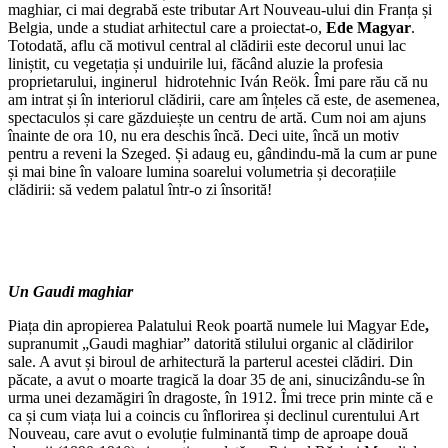
maghiar, ci mai degrabă este tributar Art Nouveau-ului din Franța și
Belgia, unde a studiat arhitectul care a proiectat-o,
Ede Magyar
.
Totodată, aflu că motivul central al clădirii este decorul unui lac
liniștit, cu vegetația și unduirile lui, făcând aluzie la profesia
proprietarului, inginerul hidrotehnic Iván Reök. Îmi pare rău că nu
am intrat și în interiorul clădirii, care am înțeles că este, de asemenea,
spectaculos și care găzduiește un centru de artă. Cum noi am ajuns
înainte de ora 10, nu era deschis încă. Deci uite, încă un motiv
pentru a reveni la Szeged. Și adaug eu, gândindu-mă la cum ar pune
și mai bine în valoare lumina soarelui volumetria și decorațiile
clădirii: să vedem palatul într-o zi însorită!
Un Gaudi maghiar
Piața din apropierea Palatului Reok poartă numele lui Magyar Ede
,
supranumit „Gaudi maghiar” datorită stilului organic al clădirilor
sale. A avut și biroul de arhitectură la parterul acestei clădiri. Din
păcate, a avut o moarte tragică la doar 35 de ani, sinucizându-se în
urma unei dezamăgiri în dragoste, în 1912. Îmi trece prin minte că e
ca și cum viața lui a coincis cu înflorirea și declinul curentului Art
Nouveau, care avut o evoluție fulminantă timp de aproape două