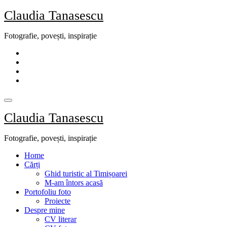
Skip
Claudia Tanasescu
to
content
Fotografie, povești, inspirație
Claudia Tanasescu
Fotografie, povești, inspirație
Home
Cărți
Ghid turistic al Timișoarei
M-am întors acasă
Portofoliu foto
Proiecte
Despre mine
CV literar