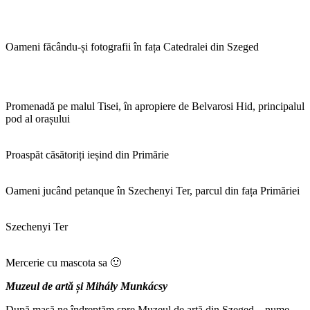
Oameni făcându-și fotografii în fața Catedralei din Szeged
Promenadă pe malul Tisei, în apropiere de Belvarosi Hid, principalul
pod al orașului
Proaspăt căsătoriți ieșind din Primărie
Oameni jucând petanque în Szechenyi Ter, parcul din fața Primăriei
Szechenyi Ter
Mercerie cu mascota sa 🙂
Muzeul de artă și Mihály Munkácsy
După masă ne îndreptăm spre Muzeul de artă din Szeged – nume