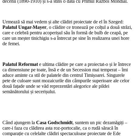
decenii (1890-1910) și s-a stins o dată cu Primul Război Mondial.
Urmează să mai vedem și alte clădiri proiectate de el în Szeged:
Palatul Ungar-Mayer
, o clădire ce tronează pe colțul a două străzi,
care e celebră pentru acoperișul său în formă de bulb de ceapă, pe
care un meșter tinichigiu s-a întrecut pe sine în realizarea unei hore
de femei.
Palatul Reformat
e ultima clădire pe care a proiectat-o și le întrece
ca dimensiune pe toate, însă e de un Secession mai temperat – îmi
aduce aminte ca stil de palatele din centrul Timișoarei. Singurele
pete de culoare sunt mozaicurile din câmpurile superioare ale celor
două fațade unde se văd reprezentări alegorice ale pildei
semănătorului și secerișului.
Când ajungem la
Casa Godschmidt
, suntem un pic dezamăgiți –
care-i faza cu clădirea asta roz-portocalie, ca o rudă săracă în
comparație cu celelalte clădiri spectaculoase proiectate de Ede