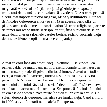
impronunțabil pentru mine – cum ziceam, ce păcat că nu știu
maghiară! Adevărul e că știam deja că găzduiește o expoziție
temporară de pictură pe care voiam să o vedem. Este o retrospectivă
a celui mai important pictor maghiar,
Mihály Munkácsy
. E un fel
de Nicolae Grigorescu al lor (au și trăit în aceeași perioadă), un
pictor care a redat teme din istoria națională, teme religioase, portrete
de femei sau scene rurale și despre tradiții, însă și picturi de salon,
unde decorul erau saloanele caselor bogate, redând bucuriile vieții
domestice (femei, copii, animale de companie).
A fost celebru încă din timpul vieții, picturile lui se vindeau ca
pâinea caldă, pe mulți bani, iar în prezent lucrările lui se găsesc în
multe muzee și colecții private din toată lumea. A avut un studio la
Paris, a călătorit în America, unde a fost primit și la Casa Albă de
președintele Americii la acel moment. Deci nu corespundea
modelului artistului sărac și cu o viață dezordonată, însă ceva-ceva
tot a luat din acest model – nebunia. Se spune că, în ciuda faptului
că era așa de apreciat, avea multe îndoieli cu privire la arta sa și a
suferit deseori de depresie, mai ales spre finalul vieții. Când a murit,
în 1900, a avut funerarii naționale la Budapesta.