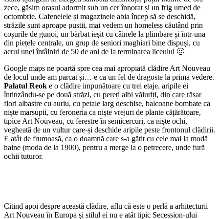
zece, găsim orașul adormit sub un cer înnorat și un frig umed de
octombrie. Cafenelele și magazinele abia încep să se deschidă,
străzile sunt aproape pustii, mai vedem un homeless căutând prin
coșurile de gunoi, un bărbat ieșit cu câinele la plimbare și într-una
din piețele centrale, un grup de seniori maghiari bine dispuși, cu
aerul unei întâlniri de 50 de ani de la terminarea liceului 🙂
Google maps ne poartă spre cea mai apropiată clădire Art Nouveau
de locul unde am parcat și… e ca un fel de dragoste la prima vedere.
Palatul Reok
e o clădire impunătoare cu trei etaje, aripile ei
întinzându-se pe două străzi, cu pereți albi văluriți, din care răsar
flori albastre cu auriu, cu petale larg deschise, balcoane bombate ca
niște marsupii, cu feroneria ca niște vrejuri de plante cățărătoare,
tipice Art Nouveau, cu ferestre în semicercuri, ca niște ochi,
vegheată de un vultur care-și deschide aripile peste frontonul clădirii.
E atât de frumoasă, ca o doamnă care s-a gătit cu cele mai la modă
haine (moda de la 1900), pentru a merge la o petrecere, unde fură
ochii tuturor.
Citind apoi despre această clădire, aflu că este o perlă a arhitecturii
Art Nouveau în Europa și stilul ei nu e atât tipic Secession-ului