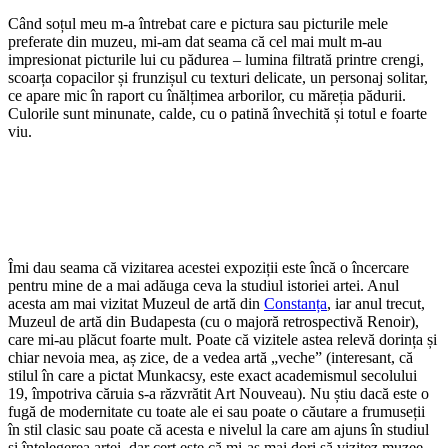
Când soțul meu m-a întrebat care e pictura sau picturile mele
preferate din muzeu, mi-am dat seama că cel mai mult m-au
impresionat picturile lui cu pădurea – lumina filtrată printre crengi,
scoarța copacilor și frunzișul cu texturi delicate, un personaj solitar,
ce apare mic în raport cu înălțimea arborilor, cu măreția pădurii.
Culorile sunt minunate, calde, cu o patină învechită și totul e foarte
viu.
Îmi dau seama că vizitarea acestei expoziții este încă o încercare
pentru mine de a mai adăuga ceva la studiul istoriei artei. Anul
acesta am mai vizitat Muzeul de artă din
Constanța
, iar anul trecut,
Muzeul de artă din Budapesta (cu o majoră retrospectivă Renoir),
care mi-au plăcut foarte mult. Poate că vizitele astea relevă dorința și
chiar nevoia mea, aș zice, de a vedea artă „veche” (interesant, că
stilul în care a pictat Munkacsy, este exact academismul secolului
19, împotriva căruia s-a răzvrătit Art Nouveau). Nu știu dacă este o
fugă de modernitate cu toate ale ei sau poate o căutare a frumuseții
în stil clasic sau poate că acesta e nivelul la care am ajuns în studiul
și înțelegerea artei, dar cert este că mi-aș mai dori să vizitez muzee