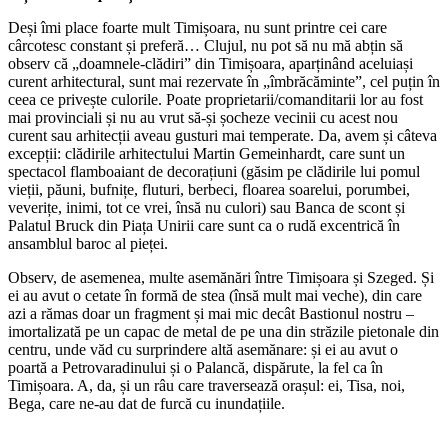
Deși îmi place foarte mult Timișoara, nu sunt printre cei care
cârcotesc constant și preferă… Clujul, nu pot să nu mă abțin să
observ că „doamnele-clădiri” din Timișoara, aparținând aceluiași
curent arhitectural, sunt mai rezervate în „îmbrăcăminte”, cel puțin în
ceea ce privește culorile. Poate proprietarii/comanditarii lor au fost
mai provinciali și nu au vrut să-și șocheze vecinii cu acest nou
curent sau arhitecții aveau gusturi mai temperate. Da, avem și câteva
excepții: clădirile arhitectului Martin Gemeinhardt, care sunt un
spectacol flamboaiant de decorațiuni (găsim pe clădirile lui pomul
vieții, păuni, bufnițe, fluturi, berbeci, floarea soarelui, porumbei,
veverițe, inimi, tot ce vrei, însă nu culori) sau Banca de scont și
Palatul Bruck din Piața Unirii care sunt ca o rudă excentrică în
ansamblul baroc al pieței.
Observ, de asemenea, multe asemănări între Timișoara și Szeged. Și
ei au avut o cetate în formă de stea (însă mult mai veche), din care
azi a rămas doar un fragment și mai mic decât Bastionul nostru –
imortalizată pe un capac de metal de pe una din străzile pietonale din
centru, unde văd cu surprindere altă asemănare: și ei au avut o
poartă a Petrovaradinului și o Palancă, dispărute, la fel ca în
Timișoara. A, da, și un râu care traversează orașul: ei, Tisa, noi,
Bega, care ne-au dat de furcă cu inundațiile.