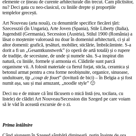
elemente ce țineau de curente arhitecturale din trecut. Cam plictisitor,
nu? Deci gata cu neo-clasicul, cu liniile drepte și proporțiile
templelor grecești.
Art Nouveau (arta nouă), cu denumirile specifice fiecărei țări:
Szecesszió (în Ungaria), Arte Joven (Spania), Stile Liberty (Italia),
Jugendstil (Germania), Secession (Austria), Stilul 1900 (România) a
lăsat o moștenire valoroasă nu doar în domeniul arhitecturii, ci și al
altor domenii: grafică, țesături, mobilier, sticlărie, îmbrăcăminte. S-a
dorit a fi un „Gesamtkunstwerk” (o operă de artă totală) și o rupere
de tradiție, de secesiune, de unde și numele său. S-a inspirat din
natură, cu liniile, formele și armonia ei. Clădirile sunt parcă
organisme vii. A folosit materiale ca fierul forjat, sticla, ceramica și
betonul armat pentru a crea forme neobișnuite, organice, sinuoase,
unduitoare, tip „
coup de fouet
” (lovitură de bici) – în Belgia a și fost
numit așa, sau și mai amuzant, „noodle style” 🙂
Deci nu e de mirare că îmi făcusem o mică listă (eu, tocilara, cu
listele) de clădiri Art Nouveau/Secession din Szeged pe care voiam
să le văd în această excursie de o zi.
Prima întâlnire
Când ajungem în Szeged sâmbătă dimineață, puțin înainte de ora