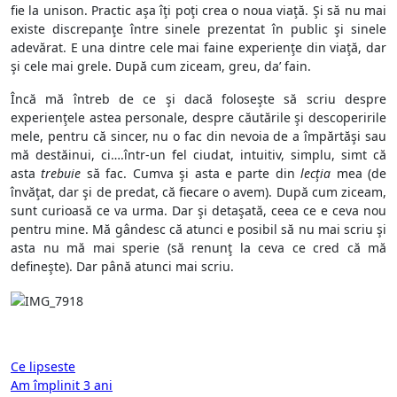
fie la unison. Practic aşa îţi poţi crea o noua viaţă. Şi să nu mai
existe discrepanţe între sinele prezentat în public şi sinele
adevărat. E una dintre cele mai faine experienţe din viaţă, dar
şi cele mai grele. După cum ziceam, greu, da’ fain.
Încă mă întreb de ce şi dacă foloseşte să scriu despre
experienţele astea personale, despre căutările şi descoperirile
mele, pentru că sincer, nu o fac din nevoia de a împărtăşi sau
mă destăinui, ci….într-un fel ciudat, intuitiv, simplu, simt că
asta
trebuie
să fac. Cumva şi asta e parte din
lecţia
mea (de
învăţat, dar şi de predat, că fiecare o avem). După cum ziceam,
sunt curioasă ce va urma. Dar şi detaşată, ceea ce e ceva nou
pentru mine. Mă gândesc că atunci e posibil să nu mai scriu şi
asta nu mă mai sperie (să renunţ la ceva ce cred că mă
defineşte). Dar până atunci mai scriu.
Post
Ce lipseste
Am împlinit 3 ani
navigation