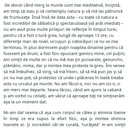
De obicei când merg la munte sunt mai meditativă, liniştită,
am timp să stau şi să contemplu natura şi să mă las pătrunsă
de frumuseţe. Însă însă de data asta – cu toate că natura a
fost incredibil de sălbatică şi spectaculoasă (vă arăt imediat) –
nu am avut prea multe prilejuri de reflecţie în timpul turei,
pentru că a fost o tură grea, lungă de aproape 13 ore, cu
diferenţe mari de nivel, urcuşuri şi coborâşuri ce nu se mai
terminau, în plus dormisem puţin noaptea dinainte pentru că
fusesem pe drum, a fost fizic epuizant (pentru mine, cel puţin).
Am simţit de multe ori că nu mă mai ţin picioarele, genunchii,
plămânii, inima, dar şi mintea mea protesta la greu. Îmi venea
să mă îmbufnez, să strig, să mă întorc, să să mă pun jos şi să
zic nu mai pot, să protestez că unde-i plăcerea în toată treaba
asta cu urcatul pe munte. Nu am făcut-o, nici nu am zis-o, ci
am mers mai departe. Seara târziu, când am ajuns la cabană
şi am vorbit cu ceilalţi, am văzut că aproape toţi ne simţiserăm
aşa la un moment dat.
Mi-am dat seama că aşa cum corpul se călea şi elimina toxine
în timp ce era supus la efort fizic, aşa şi mintea elimina
toxinele ei. Şi incredibil cât de curată, “curăţată” m-am simţit