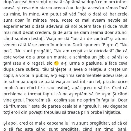
după aceea! Am simţit-o toată săptămâna după ce m-am întors
acasă, şi ceva din starea aceea (sau lecţia aceea) a rămas încă
cu mine, în mine. Am putut să văd încă o dată că barierele
sunt doar în mintea mea. Poate că mai aveam nevoie să
experimentez o dată adevărul că noi putem face şi duce mult
mai mult decât credem. Şi de asta ne dăm seama doar atunci
când suntem testaţi. Viaţa ne dă “lucrări de control” şi atunci
vedem câtă tărie avem în interior. Dacă spunem “E greu”, “Nu
pot”, “Nu sunt pregătit”, “Nu am reuşit asta niciodată” (fie că
este vorba de a urca un munte, a schimba un job, a părăsi o
ţară (sau a o regăsi, sic 🙂 a-ţi urma o pasiune, a face ceva
după care sufletul tău tânjeşte, a avea o relaţie, a creşte un
copil, a vorbi în public, a-ţi exprima sentimentele adevărate, a
te schimba după ce toată viaţa ai fost într-un fel, practic orice
implică un efort fizic sau psihic), apăi greu o să fie. Cred că
problema e tocmai faptul că ne aşteptăm să fie uşor. Şi când
vine greul, încercăm să-l ocolim sau ne oprim în faţa lui. Doar
că “frumosul” este de partea cealaltă a “greului”. Nu degeaba
toţi eroii din poveşti trebuiau să treacă prin probe iniţiatice.
Şi apoi, cred că mai e capcana lui “Nu sunt pregătită”, adică că
o să fac asta când sunt pregătită, când am timp, bani,