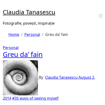
Skip
to
Claudia Tanasescu
content
Fotografie, povești, inspirație
Home
Personal
Greu da’ fain
Personal
Greu da’ fain
By
Claudia Tanasescu
August 2,
2014
#35 ways of seeing myself