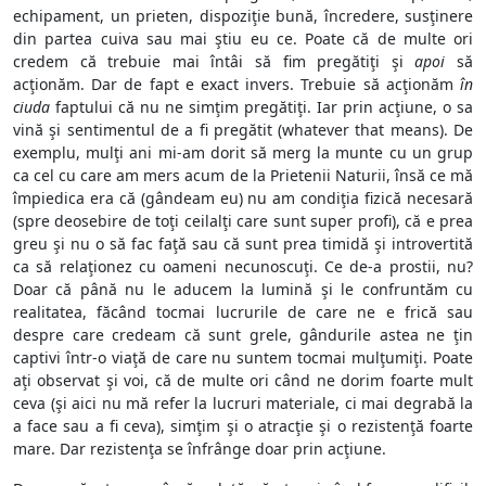
echipament, un prieten, dispoziţie bună, încredere, susţinere
din partea cuiva sau mai ştiu eu ce. Poate că de multe ori
credem că trebuie mai întâi să fim pregătiţi şi
apoi
să
acţionăm. Dar de fapt e exact invers. Trebuie să acţionăm
în
ciuda
faptului că nu ne simţim pregătiţi. Iar prin acţiune, o sa
vină şi sentimentul de a fi pregătit (whatever that means). De
exemplu, mulţi ani mi-am dorit să merg la munte cu un grup
ca cel cu care am mers acum de la Prietenii Naturii, însă ce mă
împiedica era că (gândeam eu) nu am condiţia fizică necesară
(spre deosebire de toţi ceilalţi care sunt super profi), că e prea
greu şi nu o să fac faţă sau că sunt prea timidă şi introvertită
ca să relaţionez cu oameni necunoscuţi. Ce de-a prostii, nu?
Doar că până nu le aducem la lumină şi le confruntăm cu
realitatea, făcând tocmai lucrurile de care ne e frică sau
despre care credeam că sunt grele, gândurile astea ne ţin
captivi într-o viaţă de care nu suntem tocmai mulţumiţi. Poate
aţi observat şi voi, că de multe ori când ne dorim foarte mult
ceva (şi aici nu mă refer la lucruri materiale, ci mai degrabă la
a face sau a fi ceva), simţim şi o atracţie şi o rezistenţă foarte
mare. Dar rezistenţa se înfrânge doar prin acţiune.