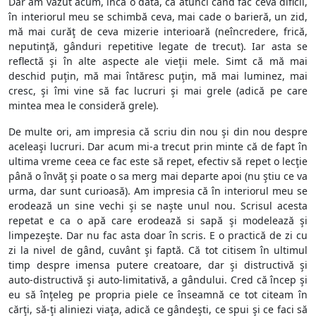
Dar am văzut acum, încă o dată, că atunci când fac ceva dificil,
în interiorul meu se schimbă ceva, mai cade o barieră, un zid,
mă mai curăţ de ceva mizerie interioară (neîncredere, frică,
neputinţă, gânduri repetitive legate de trecut). Iar asta se
reflectă şi în alte aspecte ale vieţii mele. Simt că mă mai
deschid puţin, mă mai întăresc puţin, mă mai luminez, mai
cresc, şi îmi vine să fac lucruri şi mai grele (adică pe care
mintea mea le consideră grele).
De multe ori, am impresia că scriu din nou şi din nou despre
aceleaşi lucruri. Dar acum mi-a trecut prin minte că de fapt în
ultima vreme ceea ce fac este să repet, efectiv să repet o lecţie
până o învăţ şi poate o sa merg mai departe apoi (nu ştiu ce va
urma, dar sunt curioasă). Am impresia că în interiorul meu se
erodează un sine vechi şi se naşte unul nou. Scrisul acesta
repetat e ca o apă care erodează si sapă şi modelează şi
limpezeşte. Dar nu fac asta doar în scris. E o practică de zi cu
zi la nivel de gând, cuvânt şi faptă. Că tot citisem în ultimul
timp despre imensa putere creatoare, dar şi distructivă şi
auto-distructivă şi auto-limitativă, a gândului. Cred că încep şi
eu să înţeleg pe propria piele ce înseamnă ce tot citeam în
cărţi, să-ţi aliniezi viaţa, adică ce gândeşti, ce spui şi ce faci să