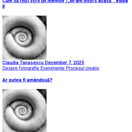
Cum să (nu) scrii un memoir /„M-am întors acasă”, ediția
II
Claudia Tanasescu
December 7, 2025
Despre fotografie
Evenimente
Procesul creativ
Ar putea fi amândouă?