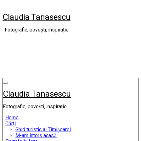
Skip
to
Claudia Tanasescu
content
Fotografie, povești, inspirație
Claudia Tanasescu
Fotografie, povești, inspirație
Home
Cărți
Ghid turistic al Timișoarei
M-am întors acasă