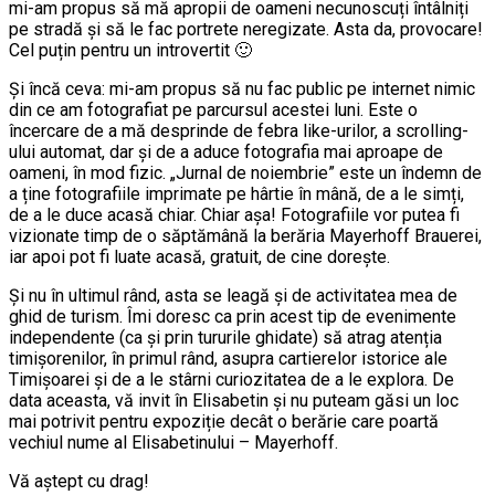
mi-am propus să mă apropii de oameni necunoscuți întâlniți
pe stradă și să le fac portrete neregizate. Asta da, provocare!
Cel puțin pentru un introvertit 🙂
Și încă ceva: mi-am propus să nu fac public pe internet nimic
din ce am fotografiat pe parcursul acestei luni. Este o
încercare de a mă desprinde de febra like-urilor, a scrolling-
ului automat, dar și de a aduce fotografia mai aproape de
oameni, în mod fizic. „Jurnal de noiembrie” este un îndemn de
a ține fotografiile imprimate pe hârtie în mână, de a le simți,
de a le duce acasă chiar. Chiar așa! Fotografiile vor putea fi
vizionate timp de o săptămână la berăria Mayerhoff Brauerei,
iar apoi pot fi luate acasă, gratuit, de cine dorește.
Și nu în ultimul rând, asta se leagă și de activitatea mea de
ghid de turism. Îmi doresc ca prin acest tip de evenimente
independente (ca și prin tururile ghidate) să atrag atenția
timișorenilor, în primul rând, asupra cartierelor istorice ale
Timișoarei și de a le stârni curiozitatea de a le explora. De
data aceasta, vă invit în Elisabetin și nu puteam găsi un loc
mai potrivit pentru expoziție decât o berărie care poartă
vechiul nume al Elisabetinului – Mayerhoff.
Vă aștept cu drag!