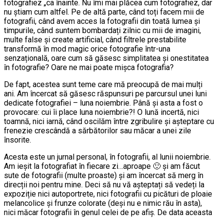
fotografiez „ca înainte. Nu îmi mai plăcea cum fotografiez, dar
nu știam cum altfel. Pe de altă parte, când toți facem mii de
fotografii, când avem acces la fotografii din toată lumea și
timpurile, când suntem bombardați zilnic cu mii de imagini,
multe false și create artificial, când filtrele prestabilite
transformă în mod magic orice fotografie într-una
senzațională, oare cum să găsesc simplitatea și onestitatea
în fotografie? Oare ne mai poate mișca fotografia?
De fapt, acestea sunt teme care mă preocupă de mai mulți
ani. Am încercat să găsesc răspunsuri pe parcursul unei luni
dedicate fotografiei – luna noiembrie. Până și asta a fost o
provocare: cui îi place luna noiembrie?! O lună incertă, nici
toamnă, nici iarnă, când oscilăm între zgribulire și așteptare cu
frenezie crescândă a sărbătorilor sau măcar a unei zile
însorite.
Acesta este un jurnal personal, în fotografii, al lunii noiembrie.
Am ieșit la fotografiat în fiecare zi…aproape 🙂 și am făcut
sute de fotografii (multe proaste) și am încercat să merg în
direcții noi pentru mine. Deci să nu vă așteptați să vedeți la
expoziție nici autoportrete, nici fotografii cu picături de ploaie
melancolice și frunze colorate (deși nu e nimic rău în asta),
nici măcar fotografii în genul celei de pe afiș. De data aceasta