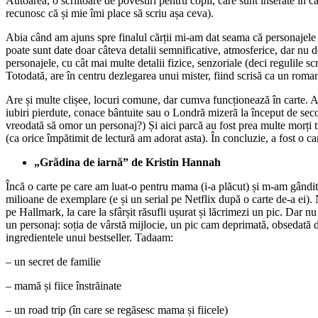
Autoarea, o scriitoare de povestiri pentru copii, care sunt inserate în c
recunosc că și mie îmi place să scriu așa ceva).
Abia când am ajuns spre finalul cărții mi-am dat seama că personajele sun
poate sunt date doar câteva detalii semnificative, atmosferice, dar nu de
personajele, cu cât mai multe detalii fizice, senzoriale (deci regulile scri
Totodată, are în centru dezlegarea unui mister, fiind scrisă ca un roman p
Are și multe clișee, locuri comune, dar cumva funcționează în carte. A
iubiri pierdute, conace bântuite sau o Londră mizeră la început de se
vreodată să omor un personaj?) Și aici parcă au fost prea multe morți tr
(ca orice împătimit de lectură am adorat asta). În concluzie, a fost o c
„Grădina de iarnă”
de
Kristin Hannah
Încă o carte pe care am luat-o pentru mama (i-a plăcut) și m-am gândit
milioane de exemplare (e și un serial pe Netflix după o carte de-a ei).
pe Hallmark, la care la sfârșit răsufli ușurat și lăcrimezi un pic. Dar n
un personaj: soția de vârstă mijlocie, un pic cam deprimată, obsedată d
ingredientele unui bestseller. Tadaam:
– un secret de familie
– mamă și fiice înstrăinate
– un road trip (în care se regăsesc mama și fiicele)