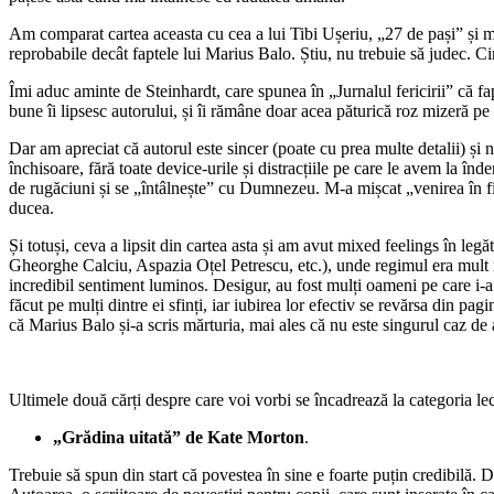
Am comparat cartea aceasta cu cea a lui Tibi Ușeriu, „27 de pași” și mă
reprobabile decât faptele lui Marius Balo. Știu, nu trebuie să judec. Ci
Îmi aduc aminte de Steinhardt, care spunea în „Jurnalul fericirii” că fapt
bune îi lipsesc autorului, și îi rămâne doar acea păturică roz mizeră pe c
Dar am apreciat că autorul este sincer (poate cu prea multe detalii) și n
închisoare, fără toate device-urile și distracțiile pe care le avem la înd
de rugăciuni și se „întâlnește” cu Dumnezeu. M-a mișcat „venirea în fire
ducea.
Și totuși, ceva a lipsit din cartea asta și am avut mixed feelings în le
Gheorghe Calciu, Aspazia Oțel Petrescu, etc.), unde regimul era mult ma
incredibil sentiment luminos. Desigur, au fost mulți oameni pe care i-a s
făcut pe mulți dintre ei sfinți, iar iubirea lor efectiv se revărsa din pag
că Marius Balo și-a scris mărturia, mai ales că nu este singurul caz de a
Ultimele două cărți despre care voi vorbi se încadrează la categoria 
„Grădina uitată” de Kate Morton
.
Trebuie să spun din start că povestea în sine e foarte puțin credibilă. 