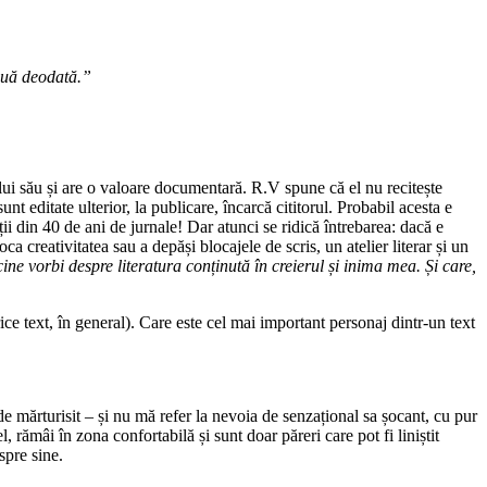
ouă deodată.”
pului său și are o valoare documentară. R.V spune că el nu recitește
t editate ulterior, la publicare, încarcă cititorul. Probabil acesta e
ii din 40 de ani de jurnale! Dar atunci se ridică întrebarea: dacă e
ca creativitatea sau a depăși blocajele de scris, un atelier literar și un
ne vorbi despre literatura conținută în creierul și inima mea. Și care,
ice text, în general). Care este cel mai important personaj dintr-un text
de mărturisit – și nu mă refer la nevoia de senzațional sa șocant, cu pur
el, rămâi în zona confortabilă și sunt doar păreri care pot fi liniștit
spre sine.