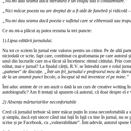
„Nu-mi dau seama dacă literatura e un elogiu sau o condamnare.”
„Nici măcar poezia nu are dreptul de a fi atât de funebră și ridicolă 
„Nu-mi dau seama dacă poezia e sufletul care se eliberează sau tru
Ce nu mi-a plăcut aș putea rezuma la trei puncte:
1)
Lipsa editării jurnalului
.
Nu tot ce scriem în jurnal este valoros pentru un cititor. Pe de altă par
niciodată ce scrie, fapt care, combinat cu grafomania pe care autorul și-
unul din lucrurile care m-a făcut să încetinesc ritmul cititului. Prin c
editat, mai e jurnal? La finalul cărții, R.V. se întreabă care e rolul jurn
„partener” de discuție.
„Într-un fel, jurnalul e profesorul meu de lite
de la un anumit punct încolo, a început să mă inventeze el pe mine.”
Îmi aduc aminte de ce am auzit o dată la un curs de creative writing în l
autobiografic? Am fi tentați să spunem că autorul, că doar despre el e 
2) Absența mărturisirilor neconfortabile
Cred că jurnalul trebuie să intre măcar puțin în zona neconfortabilă a s
și simplu, dacă ești sincer când stai față în față cu tine în jurnal, nu se 
scrise și pe Facebook, cu „vulnerabilitate”. Într-adevăr, autorul spune 