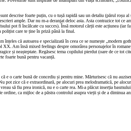
arte. Povestirile sunt inspirate de întâmplări din viața scriitoarei, „codi
t descrise foarte puțin, cu o tușă rapidă sau un detaliu (părul roșu al sc
scrieri ample. Dar nu m-a deranjat deloc asta. Asta contrazice tot ce am în
sului pot fi încălcate cu succes). Însă motorul cărții este acțiunea (iar fap
olițist care te ține în priză până la final.
m înțeles că autoarea e specializată în ceea ce se numește „modern goth
col XX. Am însă mixed feelings despre omorârea personajelor în romane –
agice și neașteptate. Regăsesc tema copilului pierdut (oare de ce tot cit
arte foarte bună pentru vacanță.
 că e o carte bună de concediu și pentru mine. Mărturisesc că nu auzisem 
 Nu pot zice că e extraordinară, pe alocuri prea melodramatică, pe alocur
u vreau să fiu prea ironică, nu e o carte rea. Mi-a plăcut inserția basmului
e ordine, ca mijloc de a păstra controlul asupra vieții și de a diminua a