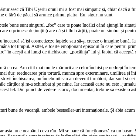
rturisesc că Tibi Ușeriu omul mi-a fost mai simpatic și, chiar dacă a fur
ne e fără de păcat să arunce primul piatra. Eu, sigur nu sunt.
ele bune sunt singurul „foc” care te poate încălzi când ajungi în situații l
are o primesc deținuții (care dă și titlul cărții), poate un simbol și pentr
u încearcă să își cosmetizeze faptele sau să-și creeze o imagine bună. Iar
emână tot timpul. Astfel, e foarte emoționant episodul în care pentru prima 
” în acești ani lungi de închisoare, „pocăința” lui și faptul că acceptă c
gătură cu ea. Am citit mai multe mărturii ale celor închiși pe nedrept în
i dur: reeducarea prin tortură, munca spre exterminare, umilirea și înfom
trivit închisoarea, au înnebunit sau au devenit turnători, dar sunt și cei
inile cărților și m-a schimbat și pe mine. Iar această carte nu este „jurnalu
cest fel. Din punct de vedere istoric, documentar, trebuie să existe o ast
lecturi bune de vacanță, ambele bestseller-uri internaționale. Și abia 
Dar asta nu e neapărat ceva rău. Mi se pare că funcționează ca un basm. Se