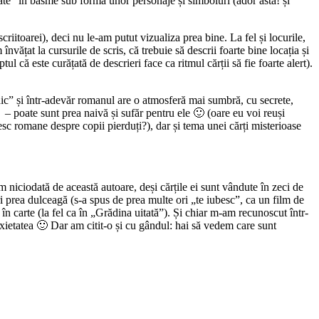
ficate” în basme sub forma unor personaje și simboluri (ador asta! și
riitoarei), deci nu le-am putut vizualiza prea bine. La fel și locurile,
vățat la cursurile de scris, că trebuie să descrii foarte bine locația și
tul că este curățată de descrieri face ca ritmul cărții să fie foarte alert).
ic” și într-adevăr romanul are o atmosferă mai sumbră, cu secrete,
 poate sunt prea naivă și sufăr pentru ele 🙂 (oare eu voi reuși
esc romane despre copii pierduți?), dar și tema unei cărți misterioase
niciodată de această autoare, deși cărțile ei sunt vândute în zeci de
i prea dulceagă (s-a spus de prea multe ori „te iubesc”, ca un film de
 în carte (la fel ca în „Grădina uitată”). Și chiar m-am recunoscut într-
nxietatea 🙂 Dar am citit-o și cu gândul: hai să vedem care sunt