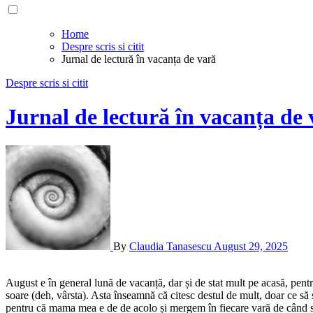
Home
Despre scris si citit
Jurnal de lectură în vacanța de vară
Despre scris si citit
Jurnal de lectură în vacanța de 
By
Claudia Tanasescu
August 29, 2025
August e în general lună de vacanță, dar și de stat mult pe acasă, pentru mine, cel puțin. Pe lângă faptul că lucrez preponderent de acasă, nici nu ies prea des pentru că nu mai suport prea bine căldura și să stau la
soare (deh, vârsta). Asta înseamnă că citesc destul de mult, doar ce să
pentru că mama mea e de de acolo și mergem în fiecare vară de când sun