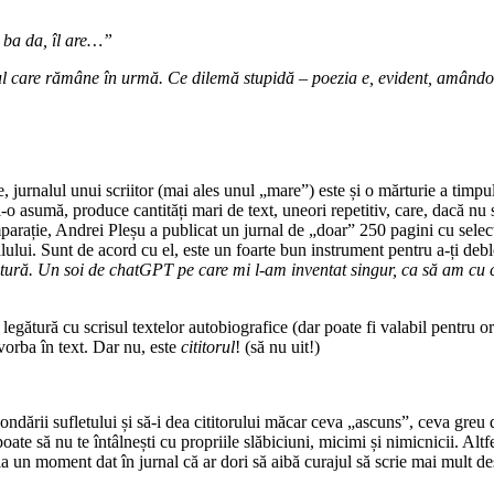
– ba da, îl are…”
pul care rămâne în urmă. Ce dilemă stupidă – poezia e, evident, amând
te, jurnalul unui scriitor (mai ales unul „mare”) este și o mărturie a tim
o asumă, produce cantități mari de text, uneori repetitiv, care, dacă nu sun
omparație, Andrei Pleșu a publicat un jurnal de „doar” 250 pagini cu selecț
alului. Sunt de acord cu el, este un foarte bun instrument pentru a-ți deblo
ratură. Un soi de chatGPT pe care mi l-am inventat singur, ca să am cu ci
egătură cu scrisul textelor autobiografice (dar poate fi valabil pentru or
vorba în text. Dar nu, este
cititorul
! (să nu uit!)
ondării sufletului și să-i dea cititorului măcar ceva „ascuns”, ceva greu 
poate să nu te întâlnești cu propriile slăbiciuni, micimi și nimicnicii. Altf
la un moment dat în jurnal că ar dori să aibă curajul să scrie mai mult de