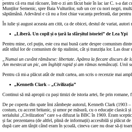
pentru că era mai răcoare, într-o zi am făcut baie în lac iar C. s-a dat c
Munților Semenic, spre Baia Vulturilor, sub un cer cu nori negri, multă lin
săptămână. Adevărul e că nu a fost chiar vacanța preferată, dar pentru m
În iulie și august aceasta am citit, ca de obicei, destul de variat, autori
„Liberă. Un copil și o țară la sfârșitul istoriei” de Lea Ypi
Pentru mine, cel puțin, este cea mai bună carte despre comunism dintr
atât stilul lor de comunism de tip stalinist, cât și tranziția lor. Las do
„Numai un cuvânt rămăsese: libertate. Apărea la fiecare discurs de la t
Am mestecat un pic, am înghițit rapid și am rămas nemâncați. Unii se î
Pentru că mi-a plăcut atât de mult cartea, am scris o recenzie mai amplă 
„Kenneth Clark – „Civilizația”
Continui să mă apropii cu pași timizi de istoria artei, fie prin romane, f
De pe coperta din spate îmi zâmbește autorul, Kenneth Clark (1903 – 198
costum, cu accent britanic, și umor pe măsură, cu o educație clasică și 
serialului „Civilization” care s-a difuzat la BBC în 1969. Eram sceptică d
și fac prezentarea (de altfel, plină de informații) accesibilă și plăcut 
după care am tânjit când eram în școală, cineva care nu doar să-ți toarne