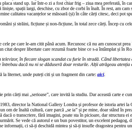
u placa stand up. Iar într-o zi a fost chiar frig – ziua mea preferată, în c
iște, spații largi, deschise, cu zbor de corbi în înalt. În rest, am cam sta
ine calitatea vacanțelor se măsoară (și) în câte cărți citesc, deci pot sp
 români și străini, ficțiune și non-ficțiune, în total zece cărți. Încep cu ce
e cele pe care le-am citit până acum. Recunosc că nu am cunoscut prea b
ar un citat despre libertate care rezumă foarte bine ce s-a întâmplat și în 
elevizor, în fiecare slogan scandat cu furie în stradă. Când libertatea a
ntrebau dacă nu ni se dăduseră doar resturile. Alții atrăgeau atenția c
la liternet, unde puteți citi și un fragment din carte:
aici
.
ie prin cărți mai „serioase”, care invită la studiu. Dar această carte e cu
3, director la National Gallery Londra și profesor de istoria artei la Ox
un om de înaltă cultură, care parcă „se ia” și pe mine, doar stând în prea
acă o transcriere, fără imagini, poate sta în picioare, dar structura ei e 
de urmărit. Se vede că autorul e un bun povestitor, un excelent pedagog, da
 informații, ci să-ți deschidă mintea și să-ți insufle dragostea pentru un