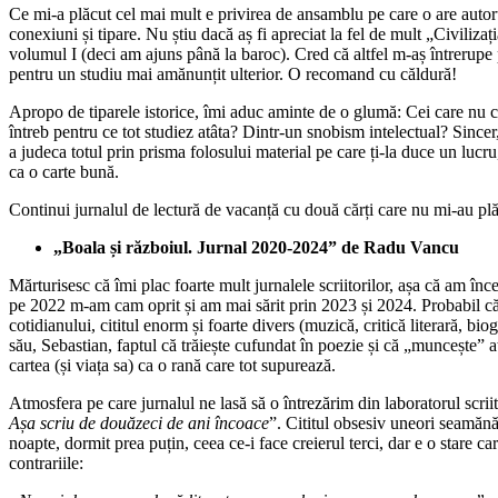
Ce mi-a plăcut cel mai mult e privirea de ansamblu pe care o are autorul
conexiuni și tipare. Nu știu dacă aș fi apreciat la fel de mult „Civilizaț
volumul I (deci am ajuns până la baroc). Cred că altfel m-aș întrerupe p
pentru un studiu mai amănunțit ulterior. O recomand cu căldură!
Apropo de tiparele istorice, îmi aduc aminte de o glumă: Cei care nu cun
întreb pentru ce tot studiez atâta? Dintr-un snobism intelectual? Sincer,
a judeca totul prin prisma folosului material pe care ți-la duce un lucr
ca o carte bună.
Continui jurnalul de lectură de vacanță cu două cărți care nu mi-au plăc
„Boala și războiul. Jurnal 2020-2024”
de Radu Vancu
Mărturisesc că îmi plac foarte mult jurnalele scriitorilor, așa că am înc
pe 2022 m-am cam oprit și am mai sărit prin 2023 și 2024. Probabil că o
cotidianului, cititul enorm și foarte divers (muzică, critică literară, biogr
său, Sebastian, faptul că trăiește cufundat în poezie și că „muncește” at
cartea (și viața sa) ca o rană care tot supurează.
Atmosfera pe care jurnalul ne lasă să o întrezărim din laboratorul scriit
Așa scriu de douăzeci de ani încoace
”. Cititul obsesiv uneori seamănă c
noapte, dormit prea puțin, ceea ce-i face creierul terci, dar e o stare ca
contrariile: