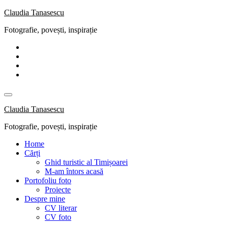
Skip
Claudia Tanasescu
to
Fotografie, povești, inspirație
content
Claudia Tanasescu
Fotografie, povești, inspirație
Home
Cărți
Ghid turistic al Timișoarei
M-am întors acasă
Portofoliu foto
Proiecte
Despre mine
CV literar
CV foto