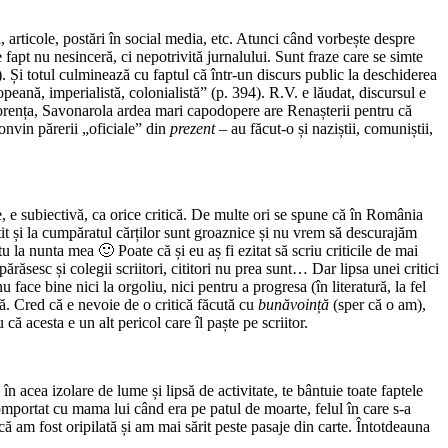
uri, articole, postări în social media, etc. Atunci când vorbește despre
de fapt nu nesinceră, ci nepotrivită jurnalului. Sunt fraze care se simte
. Și totul culminează cu faptul că într-un discurs public la deschiderea
peană, imperialistă, colonialistă” (p. 394). R.V. e lăudat, discursul e
Florența, Savonarola ardea mari capodopere are Renașterii pentru că
convin părerii „oficiale” din
prezent
– au făcut-o și naziștii, comuniștii,
te, e subiectivă, ca orice critică. De multe ori se spune că în România
itit și la cumpăratul cărților sunt groaznice și nu vrem să descurajăm
 tu la nunta mea 🙂 Poate că și eu aș fi ezitat să scriu criticile de mai
ărăsesc și colegii scriitori, cititori nu prea sunt… Dar lipsa unei critici
u face bine nici la orgoliu, nici pentru a progresa (în literatură, la fel
tă. Cred că e nevoie de o critică făcută cu
bunăvoință
(sper că o am),
că acesta e un alt pericol care îl paște pe scriitor.
n acea izolare de lume și lipsă de activitate, te bântuie toate faptele
 comportat cu mama lui când era pe patul de moarte, felul în care s-a
că am fost oripilată și am mai sărit peste pasaje din carte. Întotdeauna