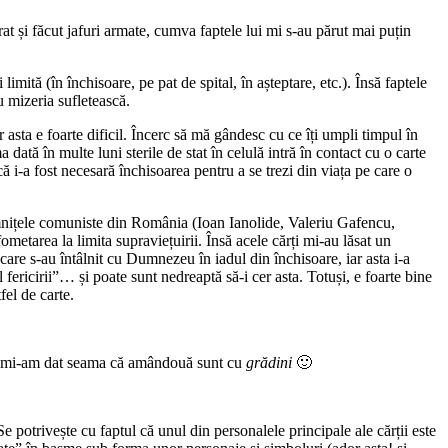
at și făcut jafuri armate, cumva faptele lui mi s-au părut mai puțin
imită (în închisoare, pe pat de spital, în așteptare, etc.). Însă faptele
u mizeria sufletească.
 asta e foarte dificil. Încerc să mă gândesc cu ce îți umpli timpul în
dată în multe luni sterile de stat în celulă intră în contact cu o carte
ă i-a fost necesară închisoarea pentru a se trezi din viața pe care o
 temnițele comuniste din România (Ioan Ianolide, Valeriu Gafencu,
etarea la limita supraviețuirii. Însă acele cărți mi-au lăsat un
 care s-au întâlnit cu Dumnezeu în iadul din închisoare, iar asta i-a
l fericirii”… și poate sunt nedreaptă să-i cer asta. Totuși, e foarte bine
fel de carte.
acum mi-am dat seama că amândouă sunt cu
grădini
🙂
 potrivește cu faptul că unul din personalele principale ale cărții este