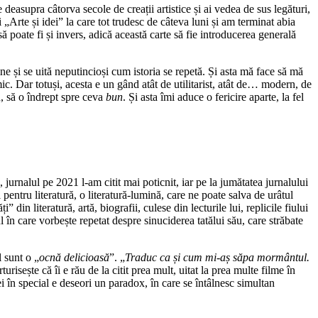
deasupra câtorva secole de creații artistice și ai vedea de sus legături,
i „Arte și idei” la care tot trudesc de câteva luni și am terminat abia
ă poate fi și invers, adică această carte să fie introducerea generală
ne și se uită neputincioși cum istoria se repetă. Și asta mă face să mă
mic. Dar totuși, acesta e un gând atât de utilitarist, atât de… modern, de
u, să o îndrept spre ceva
bun
. Și asta îmi aduce o fericire aparte, la fel
 jurnalul pe 2021 l-am citit mai poticnit, iar pe la jumătatea jurnalului
entru literatură, o literatură-lumină, care ne poate salva de urâtul
” din literatură, artă, biografii, culese din lecturile lui, replicile fiului
l în care vorbește repetat despre sinuciderea tatălui său, care străbate
l sunt o „
ocnă delicioasă
”. „
Traduc ca și cum mi-aș săpa mormântul.
risește că îi e rău de la citit prea mult, uitat la prea multe filme în
iei în special e deseori un paradox, în care se întâlnesc simultan