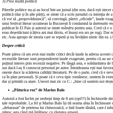
3)
Prea multă politică
Părerile politice nu-și au locul într-un jurnal (din nou, dacă ești sincer 
politică (dar și în alte părți), se simte că a scris jurnalul cu intenția d
că vor să „propovăduiască”, să convingă, păreri „oficiale”, laude exager
unui festival literar ucrainean la București îi condamnă la
damnatio m
publicat în El Pais și autorul se simte
mândru
pentru asta. Cred că e o 
erau deșertăciuni (câțiva ani mai târziu, el însuși era ars pe rug). Dar
etc. Asta apropo de istoria care se repetă și nu învățăm nimic din ea. 
Despre critică
Poate părea că am avut mai multe critici decât laude la adresa acestei că
recenziile literare sunt preponderent laude exagerate, pentru că au un s
puținul interes prin recenzii negative. Pe lângă asta, e solidaritatea de br
sus dacă l-aș fi cunoscut personal pe autor. Întotdeauna ești mai favorabi
oneste duce la scăderea calității literaturii. Pe de o parte, cred că e nevo
ca în plan personal). Și poate că e ceva tipic românesc, suntem în extr
dar și primită ca atare. Uneori mai zic cu C.: „bine că suntem noi deștepț
„Păturica roz” de Marius Balo
Autorul a fost închis pe nedrept timp de 8 ani (opt!!!) în închisorile di
tale reprobabile. La fel și Marius Balo își dă seama abia în închisoare 
„debarasat” de prietena lui chinezoaică, o fată foarte tânără, care-l iub
pățesc asta când mă întâlnesc cu răutatea umană.