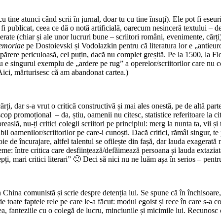
cu tine atunci când scrii în jurnal, doar tu cu tine însuți). Ele pot fi ese
e a fi publicat, ceea ce dă o notă artificială, oarecum nesinceră textului – 
ate (chiar și ale unor lucruri bune – scriitori români, evenimente, cărți)
emoriae
pe Dostoievski și Vodolazkin pentru că literatura lor e „antieuro
părere periculoasă, cel puțin, dacă nu complet greșită. Pe la 1500, la 
 nu e singurul exemplu de „ardere pe rug” a operelor/scriitorilor care nu 
(Aici, mărturisesc că am abandonat cartea.)
rți, dar s-a vrut o critică constructivă și mai ales onestă, pe de altă par
cop promoțional – da, știu, oamenii nu citesc, statistice referitoare la c
easlă, nu-ți critici colegii scriitori pe principiul: merg la nunta ta, vii și
l oamenilor/scriitorilor pe care-i cunoști. Dacă critici, rămâi singur, te p
ie de încurajare, altfel talentul se ofilește din fașă, dar lauda exagerată n
eme: între critica care desființează/defăimează persoana și lauda extazia
i, mari critici literari” 🙂 Deci să nici nu ne luăm așa în serios – pentru 
n China comunistă și scrie despre detenția lui. Se spune că în închisoare, î
de toate faptele rele pe care le-a făcut: modul egoist și rece în care s-a
ea, fanteziile cu o colegă de lucru, minciunile și micimile lui. Recunosc 