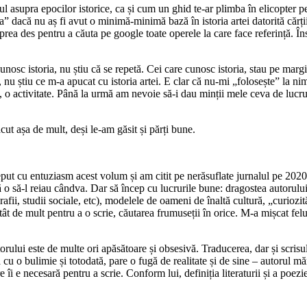
 asupra epocilor istorice, ca și cum un ghid te-ar plimba în elicopter pe 
ia” dacă nu aș fi avut o minimă-minimă bază în istoria artei datorită cărți
rea des pentru a căuta pe google toate operele la care face referință. Îns
osc istoria, nu știu că se repetă. Cei care cunosc istoria, stau pe margi
 nu știu ce m-a apucat cu istoria artei. E clar că nu-mi „folosește” la ni
u, o activitate. Până la urmă am nevoie să-i dau minții mele ceva de lucr
ut așa de mult, deși le-am găsit și părți bune.
eput cu entuziasm acest volum și am citit pe nerăsuflate jurnalul pe 2020,
 să-l reiau cândva. Dar să încep cu lucrurile bune: dragostea autorului p
afii, studii sociale, etc), modelele de oameni de înaltă cultură, „curiozități
ât de mult pentru a o scrie, căutarea frumuseții în orice. M-a mișcat felu
orului este de multe ori apăsătoare și obsesivă. Traducerea, dar și scrisu
u o bulimie și totodată, pare o fugă de realitate și de sine – autorul mărtu
re îi e necesară pentru a scrie. Conform lui, definiția literaturii și a poez