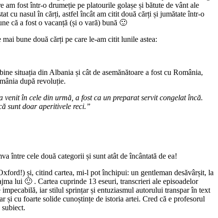
are am fost într-o drumeție pe platourile golașe și bătute de vânt ale
t cu nasul în cărți, astfel încât am citit două cărți și jumătate într-o
une că a fost o vacanță (și o vară) bună 🙂
le mai bune două cărți pe care le-am citit lunile astea:
ine situația din Albania și cât de asemănătoare a fost cu România,
România după revoluție.
 venit în cele din urmă, a fost ca un preparat servit congelat încă.
ă sunt doar aperitivele reci.”
mva între cele două categorii și sunt atât de încântată de ea!
ford!) și, citind cartea, mi-l pot închipui: un gentleman desăvârșit, la
jma lui 🙂 . Cartea cuprinde 13 eseuri, transcrieri ale episoadelor
impecabilă, iar stilul sprințar și entuziasmul autorului transpar în text
r și cu foarte solide cunoștințe de istoria artei. Cred că e profesorul
 subiect.