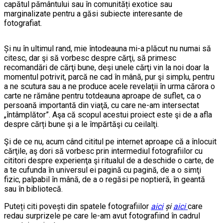
capătul pământului sau în comunități exotice sau
marginalizate pentru a găsi subiecte interesante de
fotografiat.
Și nu în ultimul rand, mie întodeauna mi-a plăcut nu numai să
citesc, dar şi să vorbesc despre cărţi, să primesc
recomandări de cărţi bune, deşi unele cărţi vin la noi doar la
momentul potrivit, parcă ne cad în mână, pur şi simplu, pentru
a ne scutura sau a ne produce acele revelaţii în urma cărora o
carte ne rămâne pentru totdeauna aproape de suflet, ca o
persoană importantă din viaţă, cu care ne-am intersectat
„întâmplător”. Aşa că scopul acestui proiect este şi de a afla
despre cărți bune şi a le împărtăşi cu ceilalţi.
Şi de ce nu, acum când cititul pe internet aproape că a înlocuit
cărţile, aş dori să vorbesc prin intermediul fotografiilor cu
cititori despre experienţa şi ritualul de a deschide o carte, de
a te cufunda în universul ei pagină cu pagină, de a o simţi
fizic, palpabil în mână, de a o regăsi pe noptieră, în geantă
sau în bibliotecă.
Puteți citi povești din spatele fotografiilor
aici
și
aici
care
redau surprizele pe care le-am avut fotografiind în cadrul