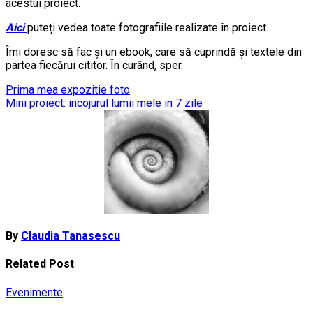
acestui proiect.
Aici
puteți vedea toate fotografiile realizate în proiect.
Îmi doresc să fac și un ebook, care să cuprindă și textele din
partea fiecărui cititor. În curând, sper.
Post
Prima mea expozitie foto
Mini proiect: incojurul lumii mele in 7 zile
navigation
By
Claudia Tanasescu
Related Post
Evenimente