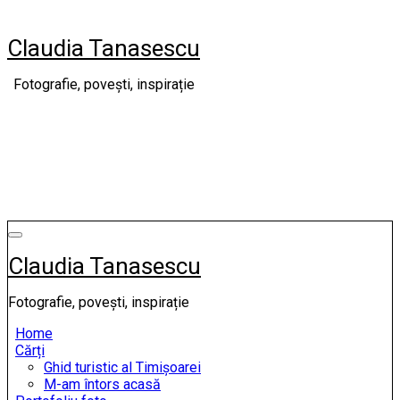
Skip
to
Claudia Tanasescu
content
Fotografie, povești, inspirație
Claudia Tanasescu
Fotografie, povești, inspirație
Home
Cărți
Ghid turistic al Timișoarei
M-am întors acasă