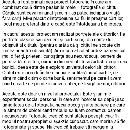
Acesta a fost primul meu proiect fotografic în care am
combinat două dintre pasiunile mele – fotografia și cititul.
Cărțile sunt ceva minunat și nu mi-aș putea închipui o viață
fără cărți. Mi-a plăcut dintotdeauna să fiu în preajma cărților,
locul meu preferat dintr-o casă este întotdeauna biblioteca.
În cadrul acestui proiect am realizat portrete ale cititorilor, fie
portrete clasice sau oameni şi cărţi scoşi din contextul
obişnuit al cititului (pentru a arăta că şi cititul ne scoate din
lumea noastră obişnuită). Am încercat să abordez oameni cât
mai diferiți, prieteni, cunoștințe sau necunoscuți, oameni de
pe stradă, scriitori, oameni din mediul literar/artistic, copii sau
bunici. Ideea este de a explora universul celorlalti cititori.
Cititul este prin definitie o actiune solitară, însă carțile, ce
simțim când citim o carte bună, sentimentul pe care-l avem
când o carte ne prinde în universul ei, ne leagă pe noi, cititorii.
Acesta este doar un nivel al proiectului. Este și un mic
experiment social personal în care am încercat să depășesc
timiditatea de a fotografia necunoscuți și alte bariere pe care
le simțim de obicei când trebuie să luăm contact cu oameni
necunoscuți. Totodata, cred că sunt atâtea povești chiar în
mediul nostru apropiat și așa-zis cunoscut, care merită să fie
fotografiate și spuse. Nu cred că trebuie să mergem la