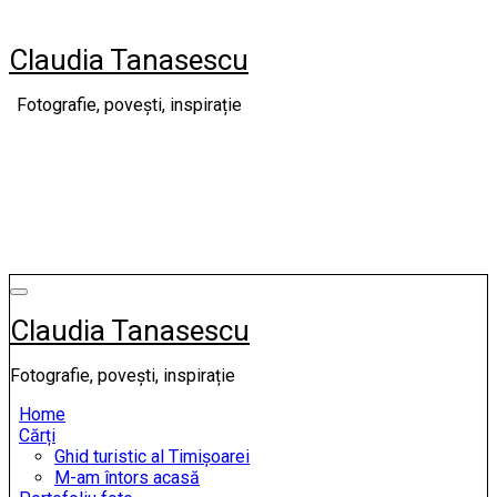
Skip
to
Claudia Tanasescu
content
Fotografie, povești, inspirație
Claudia Tanasescu
Fotografie, povești, inspirație
Home
Cărți
Ghid turistic al Timișoarei
M-am întors acasă