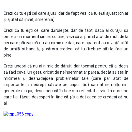
Crezi că tu eşti cel care ajută, dar de fapt vezi că tu eşti ajutat (chiar
şi ajutat să înveţi smerenia).
Crezi că tu eşti cel care dăruieşte, dar de fapt, dacă ai curajul să
petreci un moment sincer cu tine, vezi că ai primit atât de mult de la
cei care păreau că nu au nimic de dat, care aparent au o viaţă atât
de umilă şi banală, şi cărora credeai că tu (trebuie să) le faci un
bine.
Crezi uneori că nu ai nimic de dăruit, dar tocmai pentru că ai decis
să faci ceva, un gest, oricât de neînsemnat ar părea, decât să stai în
micimea şi deznădejdea problemelor tale (care par atât de
importante şi nedrept căzute pe capul tău) sau al nemulţumirii
generale din jur, descoperi că în tine s-a reflectat ceva din darul pe
care l-ai făcut, descoperi în tine că
ţi
s-a dat ceea ce credeai că nu
ai.