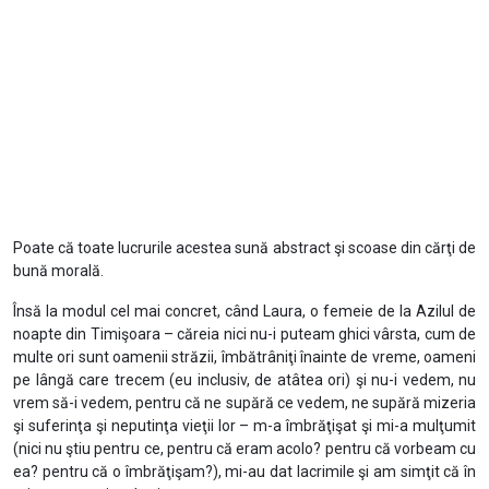
Poate că toate lucrurile acestea sună abstract şi scoase din cărţi de
bună morală.
Însă la modul cel mai concret, când Laura, o femeie de la Azilul de
noapte din Timişoara – căreia nici nu-i puteam ghici vârsta, cum de
multe ori sunt oamenii străzii, îmbătrâniţi înainte de vreme, oameni
pe lângă care trecem (eu inclusiv, de atâtea ori) şi nu-i vedem, nu
vrem să-i vedem, pentru că ne supără ce vedem, ne supără mizeria
şi suferinţa şi neputinţa vieţii lor – m-a îmbrăţişat şi mi-a mulţumit
(nici nu ştiu pentru ce, pentru că eram acolo? pentru că vorbeam cu
ea? pentru că o îmbrăţişam?), mi-au dat lacrimile şi am simţit că în