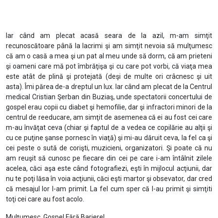
Iar când am plecat acasă seara de la azil, m-am simţit
recunoscătoare până la lacrimi şi am simţit nevoia să mulţumesc
că am o casă a mea şi un pat al meu unde să dorm, că am prieteni
şi oameni care mă pot îmbrăţişa şi cu care pot vorbi, că viaţa mea
este atât de plină şi protejată (deşi de multe ori crâcnesc şi uit
asta). Îmi părea de-a dreptul un lux. Iar când am plecat de la Centrul
medical Cristian Şerban din Buziaş, unde spectatorii concertului de
gospel erau copii cu diabet şi hemofilie, dar şi infractori minori de la
centrul de reeducare, am simţit de asemenea că ei au fost cei care
m-au învăţat ceva (chiar şi faptul de a vedea ce copilărie au alţii şi
cu ce puţine şanse pornesc în viaţă) şi mi-au dăruit ceva, la fel ca şi
cei peste o sută de corişti, muzicieni, organizatori. Şi poate că nu
am reuşit să cunosc pe fiecare din cei pe care i-am întâlnit zilele
acelea, căci aşa este când fotografiezi, eşti în mijlocul acţiunii, dar
nu te poţi lăsa în voia acţiunii, căci eşti martor şi obsevator, dar cred
că mesajul lor l-am primit. La fel cum sper că l-au primit şi simţiti
toţi cei care au fost acolo.
Mulţumesc, Gospel Fără Bariere!