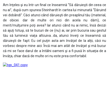
Am înţeles şi eu într-un final ce înseamnă “Să dăruieşti din ceea ce
nu ai”, după cum spunea Steinhardt în cartea lui minunată “Dăruind
vei dobândi”. Căci atunci când dăruieşti din preaplinul tău (material,
de obicei. dar de multe ori nici din acela nu dăm), ce
merit/mulţumire poţi avea? Iar atunci când nu ai nimic, însă decizi
să ajuţi totuşi, să te bucuri de ce (nu) ai, iar prin bucuria sau gestul
tău să luminezi viaţa altcuiva…da, atunci înveţi ce înseamnă să
dăruieşti de fapt. Eu cel puţin asta am învăţat de la alţii, căci nu
vorbesc despre mine aici. Încă mai am atât de învăţat şi mă bucur
că mi se face darul de a întâlni oameni şi a fi pusă în situaţia de a
învăţa, chiar dacă de multe ori nu este prea confortabil.