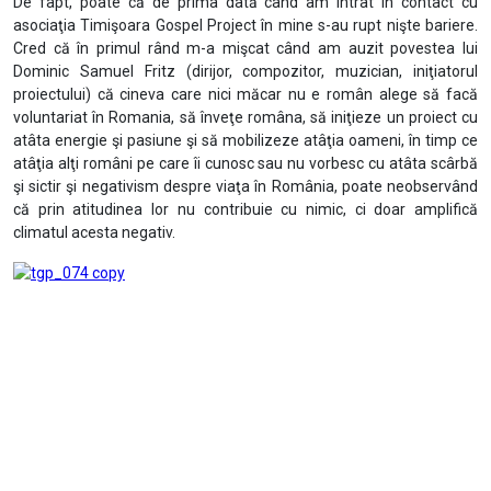
De fapt, poate că de prima dată când am intrat în contact cu
asociaţia Timişoara Gospel Project în mine s-au rupt nişte bariere.
Cred că în primul rând m-a mişcat când am auzit povestea lui
Dominic Samuel Fritz (dirijor, compozitor, muzician, iniţiatorul
proiectului) că cineva care nici măcar nu e român alege să facă
voluntariat în Romania, să înveţe româna, să iniţieze un proiect cu
atâta energie şi pasiune şi să mobilizeze atâţia oameni, în timp ce
atâţia alţi români pe care îi cunosc sau nu vorbesc cu atâta scârbă
şi sictir şi negativism despre viaţa în România, poate neobservând
că prin atitudinea lor nu contribuie cu nimic, ci doar amplifică
climatul acesta negativ.