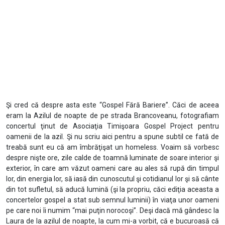
Şi cred că despre asta este “Gospel Fără Bariere”. Căci de aceea
eram la Azilul de noapte de pe strada Brancoveanu, fotografiam
concertul ţinut de Asociaţia Timişoara Gospel Project pentru
oamenii de la azil. Şi nu scriu aici pentru a spune subtil ce fată de
treabă sunt eu că am îmbrăţişat un homeless. Voaim să vorbesc
despre nişte ore, zile calde de toamnă luminate de soare interior şi
exterior, în care am văzut oameni care au ales să rupă din timpul
lor, din energia lor, să iasă din cunoscutul şi cotidianul lor şi să cânte
din tot sufletul, să aducă lumină (şi la propriu, căci ediţia aceasta a
concertelor gospel a stat sub semnul luminii) în viaţa unor oameni
pe care noi îi numim “mai puţin norocoşi”. Deşi dacă mă gândesc la
Laura de la azilul de noapte, la cum mi-a vorbit, că e bucuroasă că