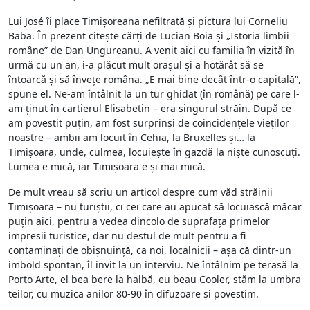
Lui José îi place Timișoreana nefiltrată și pictura lui Corneliu
Baba. În prezent citește cărți de Lucian Boia și „Istoria limbii
române” de Dan Ungureanu. A venit aici cu familia în vizită în
urmă cu un an, i-a plăcut mult orașul și a hotărât să se
întoarcă și să învețe româna. „E mai bine decât într-o capitală”,
spune el. Ne-am întâlnit la un tur ghidat (în română) pe care l-
am ținut în cartierul Elisabetin – era singurul străin. După ce
am povestit puțin, am fost surprinși de coincidențele vieților
noastre – ambii am locuit în Cehia, la Bruxelles și… la
Timișoara, unde, culmea, locuiește în gazdă la niște cunoscuți.
Lumea e mică, iar Timișoara e și mai mică.
De mult vreau să scriu un articol despre cum văd străinii
Timișoara – nu turiștii, ci cei care au apucat să locuiască măcar
puțin aici, pentru a vedea dincolo de suprafața primelor
impresii turistice, dar nu destul de mult pentru a fi
contaminați de obișnuință, ca noi, localnicii – așa că dintr-un
imbold spontan, îl invit la un interviu. Ne întâlnim pe terasă la
Porto Arte, el bea bere la halbă, eu beau Cooler, stăm la umbra
teilor, cu muzica anilor 80-90 în difuzoare și povestim.