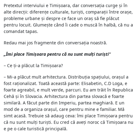
Pretextul interviului e Timișoara, dar conversația curge și în
alte direcții: diferențe culturale, turiști, comparații între orașe,
probleme urbane și despre ce face un oraș să fie plăcut
pentru locuit. Glumește când îi cade o muscă în halbă, că nu a
comandat tapas.
Redau mai jos fragmente din conversația noastră.
„Îmi place Timișoara pentru că nu sunt mulți turiști”
– Ce ți-a plăcut la Timișoara?
– Mi-a plăcut mult arhitectura. Distribuția spațiului, orașul a
fost raționalizat. Toată această parte: Elisabetin, C.D Loga, e
foarte agreabil, e mult verde, parcuri. Eu am trăit în Republica
Cehă și în Slovacia. Arhitectura din partea slovacă e foarte
similară. A făcut parte din Imperiu, partea maghiară. E un
mod de a organiza orașul, care pentru mine e familiar. Mă
simt acasă. Trebuie să adaug ceva: îmi place Timișoara pentru
că nu sunt mulți turiști. Eu cred că aveți noroc că Timișoara nu
e pe o cale turistică principală.