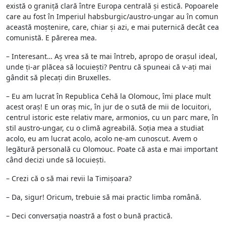
există o graniță clară între Europa centrală și estică. Popoarele
care au fost în Imperiul habsburgic/austro-ungar au în comun
această moștenire, care, chiar și azi, e mai puternică decât cea
comunistă. E părerea mea.
– Interesant… Aș vrea să te mai întreb, apropo de orașul ideal,
unde ți-ar plăcea să locuiești? Pentru că spuneai că v-ați mai
gândit să plecați din Bruxelles.
– Eu am lucrat în Republica Cehă la Olomouc, îmi place mult
acest oraș! E un oraș mic, în jur de o sută de mii de locuitori,
centrul istoric este relativ mare, armonios, cu un parc mare, în
stil austro-ungar, cu o climă agreabilă. Soția mea a studiat
acolo, eu am lucrat acolo, acolo ne-am cunoscut. Avem o
legătură personală cu Olomouc. Poate că asta e mai important
când decizi unde să locuiești.
– Crezi că o să mai revii la Timișoara?
– Da, sigur! Oricum, trebuie să mai practic limba română.
– Deci conversația noastră a fost o bună practică.