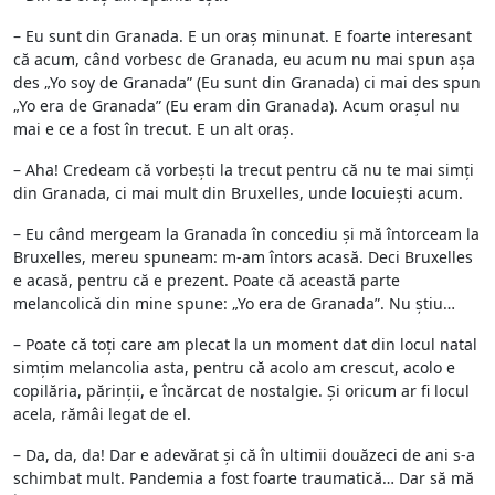
– Eu sunt din Granada. E un oraș minunat. E foarte interesant
că acum, când vorbesc de Granada, eu acum nu mai spun așa
des „Yo soy de Granada” (Eu sunt din Granada) ci mai des spun
„Yo era de Granada” (Eu eram din Granada). Acum orașul nu
mai e ce a fost în trecut. E un alt oraș.
– Aha! Credeam că vorbești la trecut pentru că nu te mai simți
din Granada, ci mai mult din Bruxelles, unde locuiești acum.
– Eu când mergeam la Granada în concediu și mă întorceam la
Bruxelles, mereu spuneam: m-am întors acasă. Deci Bruxelles
e acasă, pentru că e prezent. Poate că această parte
melancolică din mine spune: „Yo era de Granada”. Nu știu…
– Poate că toți care am plecat la un moment dat din locul natal
simțim melancolia asta, pentru că acolo am crescut, acolo e
copilăria, părinții, e încărcat de nostalgie. Și oricum ar fi locul
acela, rămâi legat de el.
– Da, da, da! Dar e adevărat și că în ultimii douăzeci de ani s-a
schimbat mult. Pandemia a fost foarte traumatică… Dar să mă