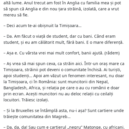
altă lume. Anul trecut am fost în Anglia cu familia mea și pot
să spun că Anglia e din nou țara străină, izolată, care a vrut
mereu să fie.
– Deci acum te-ai obișnuit la Timișoara…
– Da. Am făcut o viață de student, dar cu bani. Când eram
student, și eu am călătorit mult, fără bani. E o mare diferență.
– Așa e. Cu vârsta vrei mai mult confort, banii ajută. (râdem)
– Aș vrea să mai spun ceva, ca străin aici. Într-un oraș mare ca
Timișoara, străinii pot deveni o comunitate închisă. Ai turiști,
apoi studenți… Apoi am văzut un fenomen interesant, nu doar
la Timișoara, ci în România: sunt muncitorii din Nepal,
Bangladesh, Africa, și relația pe care o au cu românii e doar
prin ecran. Acești muncitori nu au deloc relații cu ceilalți
locuitori. Trăiesc izolați.
– Și la Bruxelles se întâmplă asta, nu-i așa? Sunt cartiere unde
trăiește comunitatea din Magreb…
– Da, da, da! Sau cum e cartierul „negru” Matonge, cu africani.