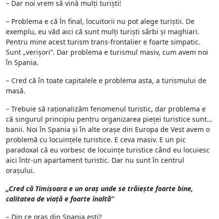
– Dar noi vrem să vină mulți turiști!
– Problema e că în final, locuitorii nu pot alege turiștii. De
exemplu, eu văd aici că sunt mulți turiști sârbi și maghiari.
Pentru mine acest turism trans-frontalier e foarte simpatic.
Sunt „verișori”. Dar problema e turismul masiv, cum avem noi
în Spania.
– Cred că în toate capitalele e problema asta, a turismului de
masă.
– Trebuie să raționalizăm fenomenul turistic, dar problema e
că singurul principiu pentru organizarea pieței turistice sunt…
banii. Noi în Spania și în alte orașe din Europa de Vest avem o
problemă cu locuințele turistice. E ceva masiv. E un pic
paradoxal că eu vorbesc de locuințe turistice când eu locuiesc
aici într-un apartament turistic. Dar nu sunt în centrul
orașului.
„Cred că Timișoara e un oraș unde se trăiește foarte bine,
calitatea de viață e foarte înaltă”
– Din ce oraș din Spania ești?