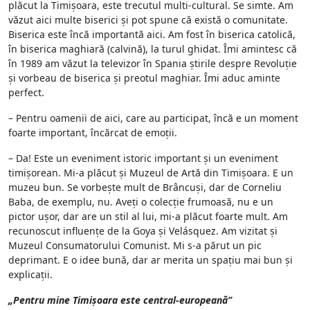
plăcut la Timișoara, este trecutul multi-cultural. Se simte. Am
văzut aici multe biserici și pot spune că există o comunitate.
Biserica este încă importantă aici. Am fost în biserica catolică,
în biserica maghiară (calvină), la turul ghidat. Îmi amintesc că
în 1989 am văzut la televizor în Spania știrile despre Revoluție
și vorbeau de biserica și preotul maghiar. Îmi aduc aminte
perfect.
– Pentru oamenii de aici, care au participat, încă e un moment
foarte important, încărcat de emoții.
– Da! Este un eveniment istoric important și un eveniment
timișorean. Mi-a plăcut și Muzeul de Artă din Timișoara. E un
muzeu bun. Se vorbește mult de Brâncuși, dar de Corneliu
Baba, de exemplu, nu. Aveți o colecție frumoasă, nu e un
pictor ușor, dar are un stil al lui, mi-a plăcut foarte mult. Am
recunoscut influențe de la Goya și Velásquez. Am vizitat și
Muzeul Consumatorului Comunist. Mi s-a părut un pic
deprimant. E o idee bună, dar ar merita un spațiu mai bun și
explicații.
„Pentru mine Timișoara este central-europeană”