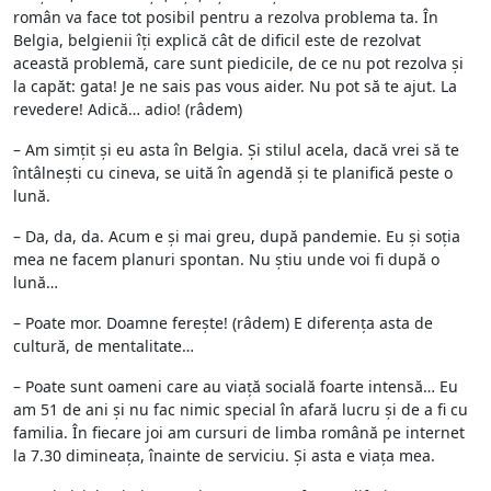
român va face tot posibil pentru a rezolva problema ta. În
Belgia, belgienii îți explică cât de dificil este de rezolvat
această problemă, care sunt piedicile, de ce nu pot rezolva și
la capăt: gata! Je ne sais pas vous aider. Nu pot să te ajut. La
revedere! Adică… adio! (râdem)
– Am simțit și eu asta în Belgia. Și stilul acela, dacă vrei să te
întâlnești cu cineva, se uită în agendă și te planifică peste o
lună.
– Da, da, da. Acum e și mai greu, după pandemie. Eu și soția
mea ne facem planuri spontan. Nu știu unde voi fi după o
lună…
– Poate mor. Doamne ferește! (râdem) E diferența asta de
cultură, de mentalitate…
– Poate sunt oameni care au viață socială foarte intensă… Eu
am 51 de ani și nu fac nimic special în afară lucru și de a fi cu
familia. În fiecare joi am cursuri de limba română pe internet
la 7.30 dimineața, înainte de serviciu. Și asta e viața mea.