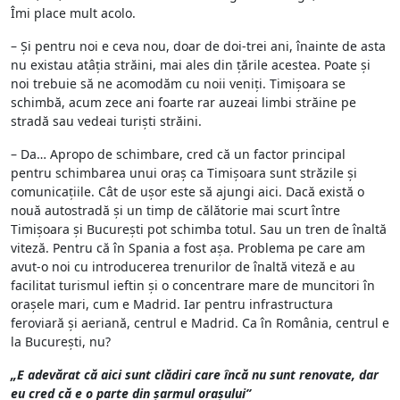
Îmi place mult acolo.
– Și pentru noi e ceva nou, doar de doi-trei ani, înainte de asta
nu existau atâția străini, mai ales din țările acestea. Poate și
noi trebuie să ne acomodăm cu noii veniți. Timișoara se
schimbă, acum zece ani foarte rar auzeai limbi străine pe
stradă sau vedeai turiști străini.
– Da… Apropo de schimbare, cred că un factor principal
pentru schimbarea unui oraș ca Timișoara sunt străzile și
comunicațiile. Cât de ușor este să ajungi aici. Dacă există o
nouă autostradă și un timp de călătorie mai scurt între
Timișoara și București pot schimba totul. Sau un tren de înaltă
viteză. Pentru că în Spania a fost așa. Problema pe care am
avut-o noi cu introducerea trenurilor de înaltă viteză e au
facilitat turismul ieftin și o concentrare mare de muncitori în
orașele mari, cum e Madrid. Iar pentru infrastructura
feroviară și aeriană, centrul e Madrid. Ca în România, centrul e
la București, nu?
„E adevărat că aici sunt clădiri care încă nu sunt renovate, dar
eu cred că e o parte din șarmul orașului”