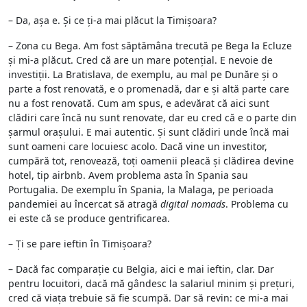
– Da, așa e. Și ce ți-a mai plăcut la Timișoara?
– Zona cu Bega. Am fost săptămâna trecută pe Bega la Ecluze
și mi-a plăcut. Cred că are un mare potențial. E nevoie de
investiții. La Bratislava, de exemplu, au mal pe Dunăre și o
parte a fost renovată, e o promenadă, dar e și altă parte care
nu a fost renovată. Cum am spus, e adevărat că aici sunt
clădiri care încă nu sunt renovate, dar eu cred că e o parte din
șarmul orașului. E mai autentic. Și sunt clădiri unde încă mai
sunt oameni care locuiesc acolo. Dacă vine un investitor,
cumpără tot, renovează, toți oamenii pleacă și clădirea devine
hotel, tip airbnb. Avem problema asta în Spania sau
Portugalia. De exemplu în Spania, la Malaga, pe perioada
pandemiei au încercat să atragă
digital nomads
. Problema cu
ei este că se produce gentrificarea.
– Ți se pare ieftin în Timișoara?
– Dacă fac comparație cu Belgia, aici e mai ieftin, clar. Dar
pentru locuitori, dacă mă gândesc la salariul minim și prețuri,
cred că viața trebuie să fie scumpă. Dar să revin: ce mi-a mai