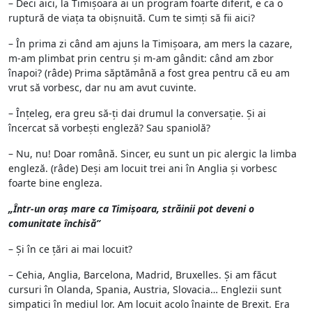
– Deci aici, la Timișoara ai un program foarte diferit, e ca o
ruptură de viața ta obișnuită. Cum te simți să fii aici?
– În prima zi când am ajuns la Timișoara, am mers la cazare,
m-am plimbat prin centru și m-am gândit: când am zbor
înapoi? (râde) Prima săptămână a fost grea pentru că eu am
vrut să vorbesc, dar nu am avut cuvinte.
– Înțeleg, era greu să-ți dai drumul la conversație. Și ai
încercat să vorbești engleză? Sau spaniolă?
– Nu, nu! Doar română. Sincer, eu sunt un pic alergic la limba
engleză. (râde) Deși am locuit trei ani în Anglia și vorbesc
foarte bine engleza.
„Într-un oraș mare ca Timișoara, străinii pot deveni o
comunitate închisă”
– Și în ce țări ai mai locuit?
– Cehia, Anglia, Barcelona, Madrid, Bruxelles. Și am făcut
cursuri în Olanda, Spania, Austria, Slovacia… Englezii sunt
simpatici în mediul lor. Am locuit acolo înainte de Brexit. Era