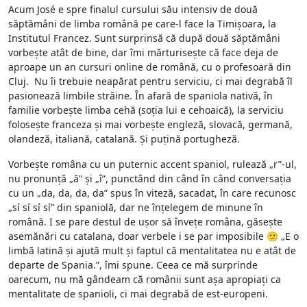
Acum José e spre finalul cursului său intensiv de două
săptămâni de limba română pe care-l face la Timișoara, la
Institutul Francez. Sunt surprinsă că după două săptămâni
vorbește atât de bine, dar îmi mărturisește că face deja de
aproape un an cursuri online de română, cu o profesoară din
Cluj. Nu îi trebuie neapărat pentru serviciu, ci mai degrabă îl
pasionează limbile străine. În afară de spaniola nativă, în
familie vorbește limba cehă (soția lui e cehoaică), la serviciu
folosește franceza și mai vorbește engleză, slovacă, germană,
olandeză, italiană, catalană. Și puțină portugheză.
Vorbește româna cu un puternic accent spaniol, rulează „r”-ul,
nu pronunță „ă” și „î”, punctând din când în când conversația
cu un „da, da, da, da” spus în viteză, sacadat, în care recunosc
„sí sí sí sí” din spaniolă, dar ne înțelegem de minune în
română. I se pare destul de ușor să învețe româna, găsește
asemănări cu catalana, doar verbele i se par imposibile 🙂 „E o
limbă latină și ajută mult și faptul că mentalitatea nu e atât de
departe de Spania.”, îmi spune. Ceea ce mă surprinde
oarecum, nu mă gândeam că românii sunt așa apropiați ca
mentalitate de spanioli, ci mai degrabă de est-europeni.