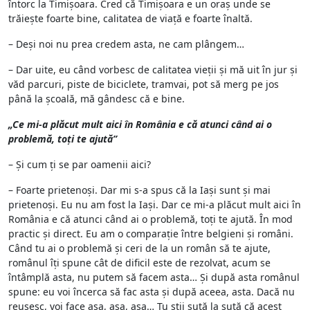
întorc la Timișoara. Cred că Timișoara e un oraș unde se
trăiește foarte bine, calitatea de viață e foarte înaltă.
– Deși noi nu prea credem asta, ne cam plângem…
– Dar uite, eu când vorbesc de calitatea vieții și mă uit în jur și
văd parcuri, piste de biciclete, tramvai, pot să merg pe jos
până la școală, mă gândesc că e bine.
„Ce mi-a plăcut mult aici în România e că atunci când ai o
problemă, toți te ajută”
– Și cum ți se par oamenii aici?
– Foarte prietenoși. Dar mi s-a spus că la Iași sunt și mai
prietenoși. Eu nu am fost la Iași. Dar ce mi-a plăcut mult aici în
România e că atunci când ai o problemă, toți te ajută. În mod
practic și direct. Eu am o comparație între belgieni și români.
Când tu ai o problemă și ceri de la un român să te ajute,
românul îți spune cât de dificil este de rezolvat, acum se
întâmplă asta, nu putem să facem asta… Și după asta românul
spune: eu voi încerca să fac asta și după aceea, asta. Dacă nu
reușesc, voi face așa, așa, așa… Tu știi sută la sută că acest