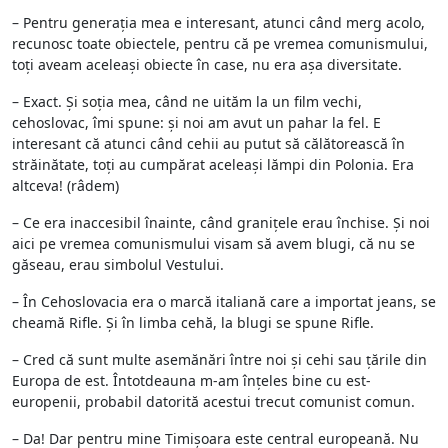
– Pentru generația mea e interesant, atunci când merg acolo,
recunosc toate obiectele, pentru că pe vremea comunismului,
toți aveam aceleași obiecte în case, nu era așa diversitate.
– Exact. Și soția mea, când ne uităm la un film vechi,
cehoslovac, îmi spune: și noi am avut un pahar la fel. E
interesant că atunci când cehii au putut să călătorească în
străinătate, toți au cumpărat aceleași lămpi din Polonia. Era
altceva! (râdem)
– Ce era inaccesibil înainte, când granițele erau închise. Și noi
aici pe vremea comunismului visam să avem blugi, că nu se
găseau, erau simbolul Vestului.
– În Cehoslovacia era o marcă italiană care a importat jeans, se
cheamă Rifle. Și în limba cehă, la blugi se spune Rifle.
– Cred că sunt multe asemănări între noi și cehi sau țările din
Europa de est. Întotdeauna m-am înțeles bine cu est-
europenii, probabil datorită acestui trecut comunist comun.
– Da! Dar pentru mine Timișoara este central europeană. Nu