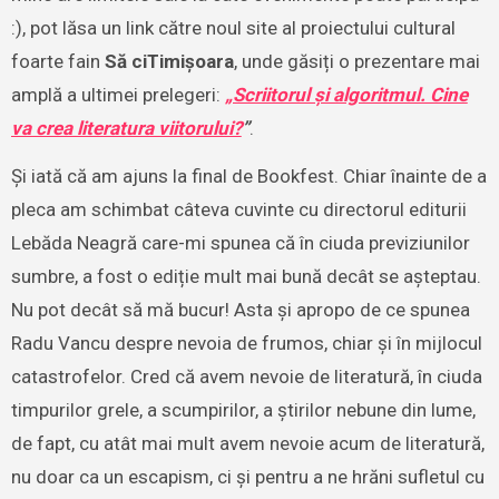
:), pot lăsa un link către noul site al proiectului cultural
foarte fain
Să ciTimișoara
, unde găsiți o prezentare mai
amplă a ultimei prelegeri:
„Scriitorul și algoritmul. Cine
va crea literatura viitorului?
”
.
Și iată că am ajuns la final de Bookfest. Chiar înainte de a
pleca am schimbat câteva cuvinte cu directorul editurii
Lebăda Neagră care-mi spunea că în ciuda previziunilor
sumbre, a fost o ediție mult mai bună decât se așteptau.
Nu pot decât să mă bucur! Asta și apropo de ce spunea
Radu Vancu despre nevoia de frumos, chiar și în mijlocul
catastrofelor. Cred că avem nevoie de literatură, în ciuda
timpurilor grele, a scumpirilor, a știrilor nebune din lume,
de fapt, cu atât mai mult avem nevoie acum de literatură,
nu doar ca un escapism, ci și pentru a ne hrăni sufletul cu