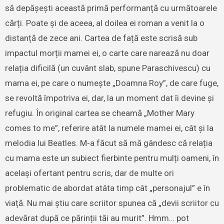
să depășești această primă performanță cu următoarele
cărți. Poate și de aceea, al doilea ei roman a venit la o
distanță de zece ani. Cartea de față este scrisă sub
impactul morții mamei ei, o carte care narează nu doar
relația dificilă (un cuvânt slab, spune Paraschivescu) cu
mama ei, pe care o numește „Doamna Roy”, de care fuge,
se revoltă împotriva ei, dar, la un moment dat îi devine și
refugiu. În original cartea se cheamă „Mother Mary
comes to me”, referire atât la numele mamei ei, cât și la
melodia lui Beatles. M-a făcut să mă gândesc că relația
cu mama este un subiect fierbinte pentru mulți oameni, în
același ofertant pentru scris, dar de multe ori
problematic de abordat atâta timp cât „personajul” e în
viață. Nu mai știu care scriitor spunea că „devii scriitor cu
adevărat după ce părinții tăi au murit”. Hmm… pot