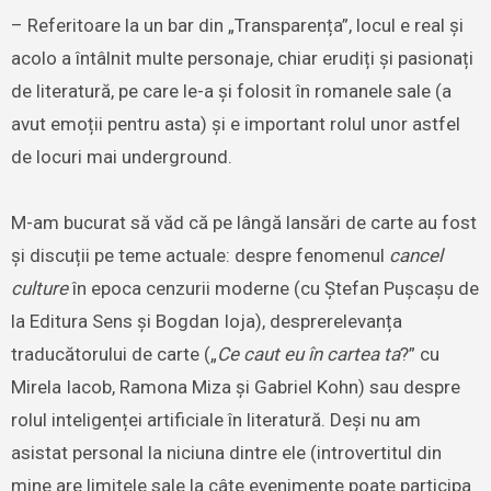
– Referitoare la un bar din „Transparența”, locul e real și
acolo a întâlnit multe personaje, chiar erudiți și pasionați
de literatură, pe care le-a și folosit în romanele sale (a
avut emoții pentru asta) și e important rolul unor astfel
de locuri mai underground.
M-am bucurat să văd că pe lângă lansări de carte au fost
și discuții pe teme actuale: despre fenomenul
cancel
culture
în epoca cenzurii moderne (cu Ștefan Pușcașu de
la Editura Sens și Bogdan Ioja), desprerelevanța
traducătorului de carte („
Ce caut eu în cartea ta
?” cu
Mirela Iacob, Ramona Miza și Gabriel Kohn) sau despre
rolul inteligenței artificiale în literatură. Deși nu am
asistat personal la niciuna dintre ele (introvertitul din
mine are limitele sale la câte evenimente poate participa