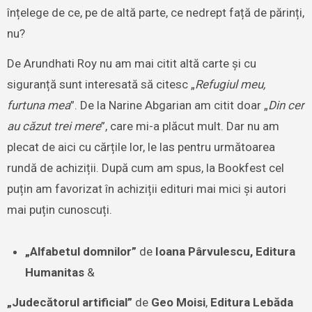
înțelege de ce, pe de altă parte, ce nedrept față de părinți,
nu?
De Arundhati Roy nu am mai citit altă carte și cu
siguranță sunt interesată să citesc „
Refugiul meu,
furtuna mea
”. De la Narine Abgarian am citit doar „
Din cer
au căzut trei mere
”, care mi-a plăcut mult. Dar nu am
plecat de aici cu cărțile lor, le las pentru următoarea
rundă de achiziții. După cum am spus, la Bookfest cel
puțin am favorizat în achiziții edituri mai mici și autori
mai puțin cunoscuți.
„Alfabetul domnilor”
de
Ioana Pârvulescu, Editura
Humanitas
&
„Judecătorul artificial”
de
Geo Moisi
,
Editura Lebăda