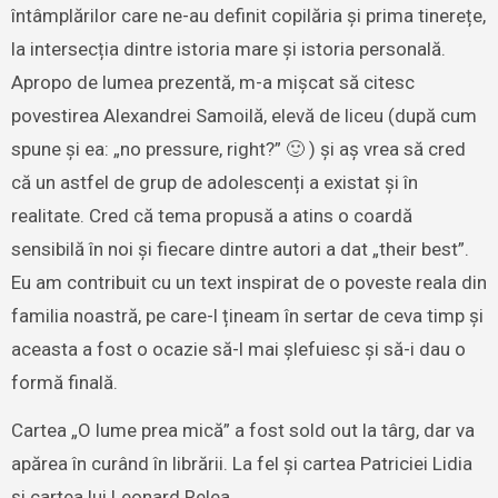
întâmplărilor care ne-au definit copilăria și prima tinerețe,
la intersecția dintre istoria mare și istoria personală.
Apropo de lumea prezentă, m-a mișcat să citesc
povestirea Alexandrei Samoilă, elevă de liceu (după cum
spune și ea: „no pressure, right?” 🙂 ) și aș vrea să cred
că un astfel de grup de adolescenți a existat și în
realitate. Cred că tema propusă a atins o coardă
sensibilă în noi și fiecare dintre autori a dat „their best”.
Eu am contribuit cu un text inspirat de o poveste reala din
familia noastră, pe care-l țineam în sertar de ceva timp și
aceasta a fost o ocazie să-l mai șlefuiesc și să-i dau o
formă finală.
Cartea „O lume prea mică” a fost sold out la târg, dar va
apărea în curând în librării. La fel și cartea Patriciei Lidia
și cartea lui Leonard Relea.