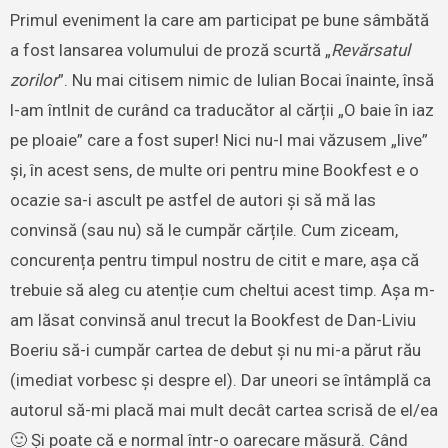
Primul eveniment la care am participat pe bune sâmbătă
a fost lansarea volumului de proză scurtă „
Revărsatul
zorilor
”. Nu mai citisem nimic de Iulian Bocai înainte, însă
l-am întlnit de curând ca traducător al cărții „O baie în iaz
pe ploaie” care a fost super! Nici nu-l mai văzusem „live”
și, în acest sens, de multe ori pentru mine Bookfest e o
ocazie sa-i ascult pe astfel de autori și să mă las
convinsă (sau nu) să le cumpăr cărțile. Cum ziceam,
concurența pentru timpul nostru de citit e mare, așa că
trebuie să aleg cu atenție cum cheltui acest timp. Așa m-
am lăsat convinsă anul trecut la Bookfest de Dan-Liviu
Boeriu să-i cumpăr cartea de debut și nu mi-a părut rău
(imediat vorbesc și despre el). Dar uneori se întâmplă ca
autorul să-mi placă mai mult decât cartea scrisă de el/ea
🙂 Și poate că e normal într-o oarecare măsură. Când