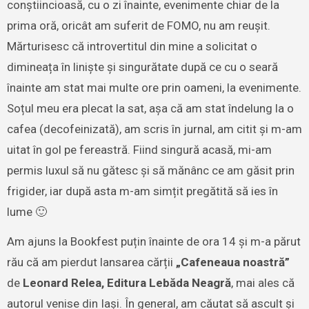
conștiincioasă, cu o zi înainte, evenimente chiar de la
prima oră, oricât am suferit de FOMO, nu am reușit.
Mărturisesc că introvertitul din mine a solicitat o
dimineața în liniște și singurătate după ce cu o seară
înainte am stat mai multe ore prin oameni, la evenimente.
Soțul meu era plecat la sat, așa că am stat îndelung la o
cafea (decofeinizată), am scris în jurnal, am citit și m-am
uitat în gol pe fereastră. Fiind singură acasă, mi-am
permis luxul să nu gătesc și să mănânc ce am găsit prin
frigider, iar după asta m-am simțit pregătită să ies în
lume 🙂
Am ajuns la Bookfest puțin înainte de ora 14 și m-a părut
rău că am pierdut lansarea cărții
„Cafeneaua noastră”
de
Leonard Relea, Editura Lebăda Neagră
, mai ales că
autorul venise din Iași. În general, am căutat să ascult și