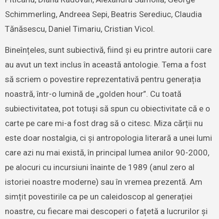
Schimmerling, Andreea Sepi, Beatris Serediuc, Claudia
Tănăsescu, Daniel Timariu, Cristian Vicol.
Bineînțeles, sunt subiectivă, fiind și eu printre autorii care
au avut un text inclus în această antologie. Tema a fost
să scriem o povestire reprezentativă pentru generația
noastră, într-o lumină de „golden hour”. Cu toată
subiectivitatea, pot totuși să spun cu obiectivitate că e o
carte pe care mi-a fost drag să o citesc. Miza cărții nu
este doar nostalgia, ci și antropologia literară a unei lumi
care azi nu mai există, în principal lumea anilor 90-2000,
pe alocuri cu incursiuni înainte de 1989 (anul zero al
istoriei noastre moderne) sau în vremea prezentă. Am
simțit povestirile ca pe un caleidoscop al generației
noastre, cu fiecare mai descoperi o fațetă a lucrurilor și