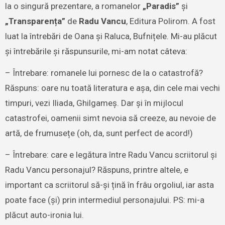
la o singură prezentare, a romanelor
„Paradis”
și
„Transparența”
de
Radu Vancu
, Editura Polirom. A fost
luat la întrebări de Oana și Raluca, Bufnițele. Mi-au plăcut
și întrebările și răspunsurile, mi-am notat câteva:
– Întrebare: romanele lui pornesc de la o catastrofă?
Răspuns: oare nu toată literatura e așa, din cele mai vechi
timpuri, vezi Iliada, Ghilgameș. Dar și în mijlocul
catastrofei, oamenii simt nevoia să creeze, au nevoie de
artă, de frumusețe (oh, da, sunt perfect de acord!)
– Întrebare: care e legătura între Radu Vancu scriitorul și
Radu Vancu personajul? Răspuns, printre altele, e
important ca scriitorul să-și țină în frâu orgoliul, iar asta
poate face (și) prin intermediul personajului. PS: mi-a
plăcut auto-ironia lui.