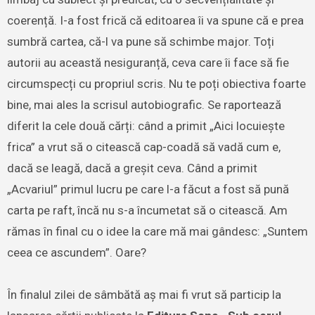
coerență. I-a fost frică că editoarea îi va spune că e prea
sumbră cartea, că-l va pune să schimbe major. Toți
autorii au această nesiguranță, ceva care îi face să fie
circumspecți cu propriul scris. Nu te poți obiectiva foarte
bine, mai ales la scrisul autobiografic. Se raportează
diferit la cele două cărți: când a primit „Aici locuiește
frica” a vrut să o citească cap-coadă să vadă cum e,
dacă se leagă, dacă a greșit ceva. Când a primit
„Acvariul” primul lucru pe care l-a făcut a fost să pună
carta pe raft, încă nu s-a încumetat să o citească. Am
rămas în final cu o idee la care mă mai gândesc: „Suntem
ceea ce ascundem”. Oare?
În finalul zilei de sâmbătă aș mai fi vrut să particip la