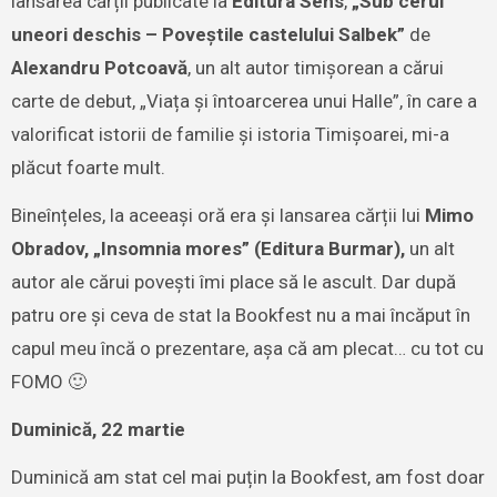
lansarea cărții publicate la
Editura Sens
,
„Sub cerul
uneori deschis – Poveștile castelului Salbek”
de
Alexandru Potcoavă
, un alt autor timișorean a cărui
carte de debut, „Viața și întoarcerea unui Halle”, în care a
valorificat istorii de familie și istoria Timișoarei, mi-a
plăcut foarte mult.
Bineînțeles, la aceeași oră era și lansarea cărții lui
Mimo
Obradov, „Insomnia mores” (Editura Burmar),
un alt
autor ale cărui povești îmi place să le ascult. Dar după
patru ore și ceva de stat la Bookfest nu a mai încăput în
capul meu încă o prezentare, așa că am plecat… cu tot cu
FOMO 🙂
Duminică, 22 martie
Duminică am stat cel mai puțin la Bookfest, am fost doar