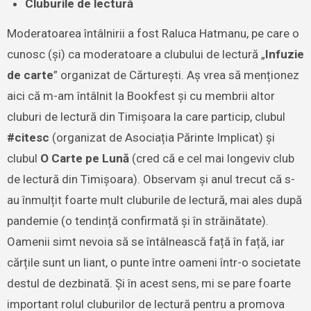
Cluburile de lectură
Moderatoarea întâlnirii a fost Raluca Hatmanu, pe care o
cunosc (și) ca moderatoare a clubului de lectură „
Infuzie
de carte
” organizat de Cărturești. Aș vrea să menționez
aici că m-am întâlnit la Bookfest și cu membrii altor
cluburi de lectură din Timișoara la care particip, clubul
#citesc
(organizat de Asociația Părinte Implicat) și
clubul
O Carte pe Lună
(cred că e cel mai longeviv club
de lectură din Timișoara). Observam și anul trecut că s-
au înmulțit foarte mult cluburile de lectură, mai ales după
pandemie (o tendință confirmată și în străinătate).
Oamenii simt nevoia să se întâlnească față în față, iar
cărțile sunt un liant, o punte între oameni într-o societate
destul de dezbinată. Și în acest sens, mi se pare foarte
important rolul cluburilor de lectură pentru a promova