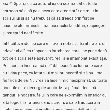
scrii
”. Sper și eu că autorul își dă seama cât este de
norocos să aibă pe cineva care crede atât de mult în
scrisul lui și să nu trebuiască să treacă prin furcile
caudine ale trimisului manuscrisului la edituri, respingeri
și așteptări nesfârșite.
Iată câteva idei pe care mi le-am notat: „Literatura are un
adevăr al ei”, ca răspuns la întrebarea care i se pune dacă
tot ce a scris este adevărat, real, s-a întâmplat exact așa.
Prin scris a încercat să se întâlnească cu lucrurile care
nu-i dau pace, cu latura lui mai întunecată și să nu-i mai
fie frică de ea. Nu vrea să lase nimic neexprimat, cu toate
riscurile care decurg de acolo. Mi-a plăcut ideea că
gândurile noastre, felul în care ne expirmăm în interior au
altă logică, iar atunci când scriem, e ca o traducere în
limbaj cu subiect și predicat, cu o secvențialitate și