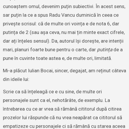
cunoaștem omul, devenim puțin subiectivi. În acest sens,
sar puțin la ce a spus Radu Vancu duminică în ceea ce
privește scrisul: că de multe ori voința e de nota 6, dar
putința de 2 (sau așa ceva, nu mai țin minte exact cifrele,
dar ați înțeles sensul). Da, autorul își dorește, are intenții
mari, planuri foarte bune pentru o carte, dar
putința
de a
pune în cuvinte toate astea e, de multe ori, limitată.
Mi-a plăcut Iulian Bocai, sincer, degajat, am reținut câteva
din ideile lui:
Scrie ca să înțeleagă ce e cu sine, de multe ori
personajele sunt ca el, nehotărâte, de exemplu. La
întrebarea cu ce ar vrea să rămână cititorul după citirea
prozelor lui răspunde că nu vrea neapărat ca cititorul să
empatizeze cu personajele ci să rămână cu starea aceea