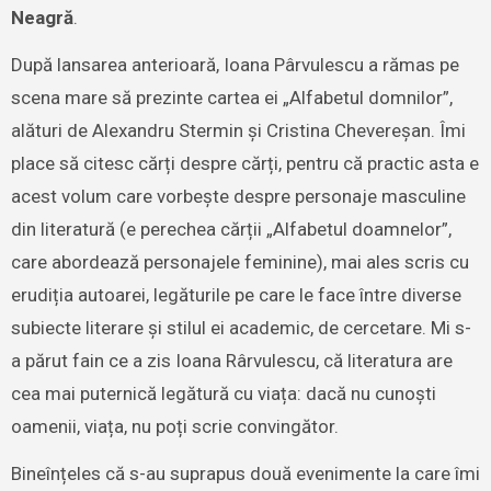
Neagră
.
După lansarea anterioară, Ioana Pârvulescu a rămas pe
scena mare să prezinte cartea ei „Alfabetul domnilor”,
alături de Alexandru Stermin și Cristina Chevereșan. Îmi
place să citesc cărți despre cărți, pentru că practic asta e
acest volum care vorbește despre personaje masculine
din literatură (e perechea cărții „Alfabetul doamnelor”,
care abordează personajele feminine), mai ales scris cu
erudiția autoarei, legăturile pe care le face între diverse
subiecte literare și stilul ei academic, de cercetare. Mi s-
a părut fain ce a zis Ioana Rârvulescu, că literatura are
cea mai puternică legătură cu viața: dacă nu cunoști
oamenii, viața, nu poți scrie convingător.
Bineînțeles că s-au suprapus două evenimente la care îmi