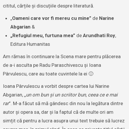
cititul, cărțile și discuțiile despre literatură.
„
Oameni care vor fi mereu cu mine”
de
Narine
Abgarian
&
„Refugiul meu, furtuna mea”
de
Arundhati Roy
,
Editura Humanitas
Am rămas în continuare la Scena mare pentru plăcerea
de a-i asculta pe Radu Paraschivescu și Ioana
Pârvulescu, care au toate cuvintele la ei 🙂
Ioana Pârvulescu a vorbit despre cartea lui Narine
Abgarian, „
un om bun și un scriitor bun, ceea ce e mai
rar
”. M-a făcut să mă gândesc din nou la legătura dintre
autor și opera sa, dar și la faptul că de multe ori am
simțit că pentru a lucra asupra unui text trebuie să lucrez