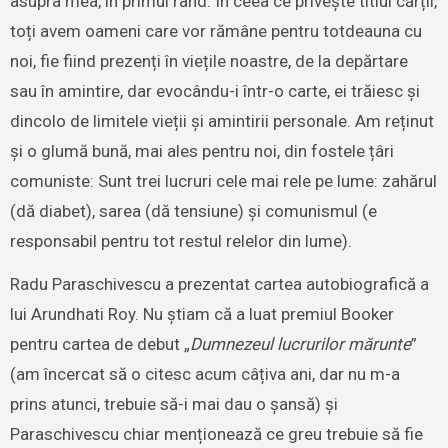
asupra mea, în primul rând. În ceea ce privește titlul cărții,
toți avem oameni care vor rămâne pentru totdeauna cu
noi, fie fiind prezenți în viețile noastre, de la depărtare
sau în amintire, dar evocându-i într-o carte, ei trăiesc și
dincolo de limitele vieții și amintirii personale. Am reținut
și o glumă bună, mai ales pentru noi, din fostele țâri
comuniste: Sunt trei lucruri cele mai rele pe lume: zahărul
(dă diabet), sarea (dă tensiune) și comunismul (e
responsabil pentru tot restul relelor din lume).
Radu Paraschivescu a prezentat cartea autobiografică a
lui Arundhati Roy. Nu știam că a luat premiul Booker
pentru cartea de debut „
Dumnezeul lucrurilor mărunte
”
(am încercat să o citesc acum câțiva ani, dar nu m-a
prins atunci, trebuie să-i mai dau o șansă) și
Paraschivescu chiar menționează ce greu trebuie să fie