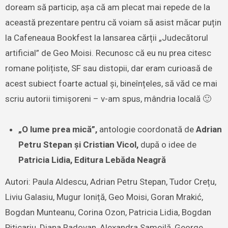
doream să particip, așa că am plecat mai repede de la
această prezentare pentru că voiam să asist măcar puțin
la Cafeneaua Bookfest la lansarea cărții „Judecătorul
artificial” de Geo Moisi. Recunosc că eu nu prea citesc
romane polițiste, SF sau distopii, dar eram curioasă de
acest subiect foarte actual și, bineînțeles, să văd ce mai
scriu autorii timișoreni – v-am spus, mândria locală 🙂
„O lume prea mică”,
antologie coordonată de
Adrian
Petru Stepan și Cristian Vicol,
după o idee de
Patricia Lidia, Editura Lebăda Neagră
Autori: Paula Aldescu, Adrian Petru Stepan, Tudor Crețu,
Liviu Galasiu, Mugur Ioniță, Geo Moisi, Goran Mrakić,
Bogdan Munteanu, Corina Ozon, Patricia Lidia, Bogdan
Piticariu, Diana Radovan, Alexandra Samoilă, George