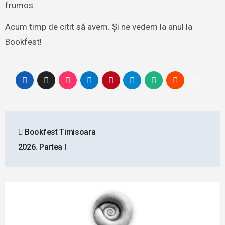
frumos.
Acum timp de citit să avem. Și ne vedem la anul la
Bookfest!
Post
Bookfest Timisoara
navigation
2026. Partea I