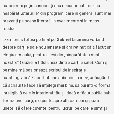
autorii mai puțin cunoscuți sau necunoscuți mie, nu
neapărat „starurile” din program, care în general sunt mai
prezenți pe scena literară, la evenimente și în mass-
media.
L-am prins totuși pe final pe
Gabriel Liiceanu
vorbind
despre cărțile sale nou lansate și am reținut că a făcut un
elogiu scrisului, pentru a ieși din „singurătatea minții
noastre” (aluzie la titlul uneia dintre cărțile sale). Cum și
pe mine mă pasionează scrisul de inspirație
autobiografică / non-ficțiune subscriu la idee, adăugând
că scrisul te face să înțelegi mai bine, să pui într-o formă
inteligibilă ce e în interiorul tău și, dacă e făcut public sub
forma unei cărți, e o punte spre alți oameni și poate
uneori să ofere cuvinte pentru lucruri pe care le simt și