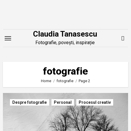
Skip
to
content
Claudia Tanasescu
Fotografie, povești, inspirație
fotografie
Home
fotografie
Page 2
Despre fotografie
Personal
Procesul creativ