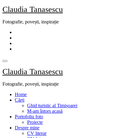
Skip
Claudia Tanasescu
to
content
Fotografie, povești, inspirație
Claudia Tanasescu
Fotografie, povești, inspirație
Home
Cărți
Ghid turistic al Timișoarei
M-am întors acasă
Portofoliu foto
Proiecte
Despre mine
CV literar