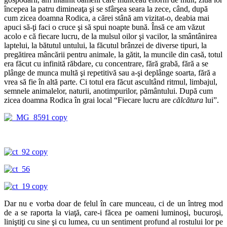
începea la patru dimineaţa şi se sfârşea seara la zece, când, după
cum zicea doamna Rodica, a cărei stână am vizitat-o, deabia mai
apuci să-ţi faci o cruce şi să spui noapte bună. Însă ce am văzut
acolo e că fiecare lucru, de la mulsul oilor şi vacilor, la smântânirea
laptelui, la bătutul untului, la făcutul brânzei de diverse tipuri, la
pregătirea mâncării pentru animale, la gătit, la muncile din casă, totul
era făcut cu infinită răbdare, cu concentrare, fără grabă, fără a se
plânge de munca multă şi repetitivă sau a-şi deplânge soarta, fără a
vrea să fie în altă parte. Ci totul era făcut ascultând ritmul, limbajul,
semnele animalelor, naturii, anotimpurilor, pământului. După cum
zicea doamna Rodica în grai local “Fiecare lucru are
călcătura
lui”.
Dar nu e vorba doar de felul în care munceau, ci de un întreg mod
de a se raporta la viaţă, care-i făcea pe oameni luminoşi, bucuroşi,
liniştiţi cu sine şi cu lumea, cu un sentiment profund al rostului lor pe