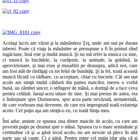
Acelaşi lucru am văzut şi la mănăstirea Ţeţ, unde am stat pe durata
taberei. Poate că viaţa la mănăstire se presupune a fi în primul rând
rugăciune, însă este şi multă muncă. Şi nu mă refer la munca cu sine,
ci muncă la bucătărie, la curăţenie, la animale, la grădină, la
aprovizionare, şi mai erau şi musafirii pe deasupra, adică noi, care
am fost atât de răsfăţaţi cu tot felul de bunătăţi. Şi la fel, toată această
muncă făcută cu rădbare, cu acceptare, chiar cu bucurie. Cât am stat
acolo am simţit multă căldură din partea maicilor, mereu o vorbă
bună, un zâmbet sincer, o strîngere de mână, o dorinţă de a face ceva
pentru celălalt. Iaraşi acea uitare de sine. Şi mai presus de astea, era
o îndreptare spre Dumnezeu, spre acea parte nevăzută, nematerială,
de care vorbeam mai devreme, de care era impregnată toată existenţa
acolo. Cel puţin aşa am simţit-o eu, cu toată fiinţa mea.
Îmi aduc aminte ce spunea una dintre maicile de acolo, cu care am
povestit puţin pe drumul spre o stână. Spunea cu o mare seninătate şi
certitudine că şi -a găsit locul acolo, nu are nevoie să plece în altă
parte sau să caute. Ci a găsit. Pentru mine cel puţin (dar ştiu că şi