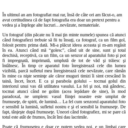
În ultimul an am fotografiat mai rar, însă de câte ori am făcut-o, am
avut certitudinea că de fapt fotografia era doar un pretext pentru a
vedea şi a înţelege alte lucruri…nevăzute, nemateriale.
Un fotograf (din păcate nu îi mai ţin minte numele) spunea că atunci
când fotografiezi trebuie să fii tu însuţi, ca fotograf, ca un film gol,
folosit pentru prima dată. Mi-a plăcut ideea aceasta şi m-am regăsit
în ea. Atunci când mă “golesc”, când uit de sine, sunt şi total
deschisă, receptivă, ca un film, ca un senzor al aparatului foto şi pot
fi impregnată, imprimată, umplută de tot de văd şi trăiesc şi
întâlnesc. În timp ce aparatul foto înregistrează cele din lumea
vizibilă, parcă sufletul meu înregistrează cele nevăzute, care rămân
în mine ca nişte seminţe ale căror muguri timizi îi simt crescând în
taină, încet, încet. E ca şi parabola golului – tocmai golul din
interiorul unui vas dă utilitatea vasului. La fel şi noi, mă gândesc,
tocmai atunci când ne golim (acea lepădare de sine), în mod
paradoxal, ne umplem: vasul fiinţei noastre este umplut de
frumuseţe, de spirit, de lumină… La fel cum senzorul aparatului foto
e sensibil la lumină, sufletul nostru e şi el sensibil la frumuseţe. De
fapt, tânjeşte după frumuseţe. Uneori când fotografiez, mi se pare că
totul este atât de frumos, încât îmi dau lacrimile.
Poate că frumuseţea e doar ce putem vedea noi, e un limbaj care