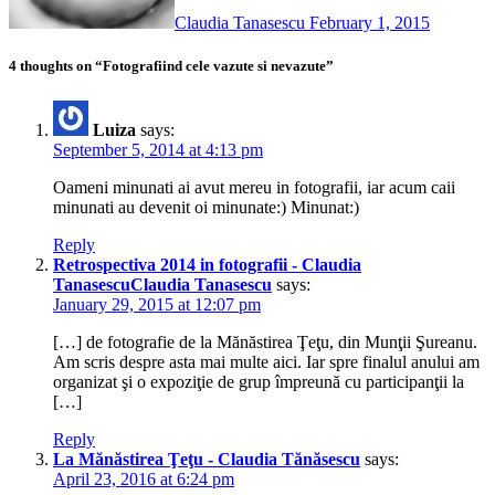
Claudia Tanasescu
February 1, 2015
4 thoughts on “Fotografiind cele vazute si nevazute”
Luiza
says:
September 5, 2014 at 4:13 pm
Oameni minunati ai avut mereu in fotografii, iar acum caii
minunati au devenit oi minunate:) Minunat:)
Reply
Retrospectiva 2014 in fotografii - Claudia
TanasescuClaudia Tanasescu
says:
January 29, 2015 at 12:07 pm
[…] de fotografie de la Mănăstirea Ţeţu, din Munţii Şureanu.
Am scris despre asta mai multe aici. Iar spre finalul anului am
organizat şi o expoziţie de grup împreună cu participanţii la
[…]
Reply
La Mănăstirea Ţeţu - Claudia Tănăsescu
says:
April 23, 2016 at 6:24 pm