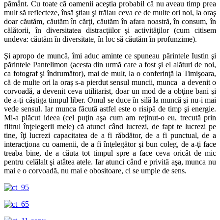
pământ. Cu toate că oamenii aceştia probabil că nu aveau timp prea
mult să reflecteze, însă ştiau şi trăiau ceva ce de multe ori noi, la oraş
doar căutăm, căutăm în cărţi, căutăm în afara noastră, în consum, în
călătorii, în diversitatea distracţiilor şi activităţilor (cum citisem
undeva: căutăm în diversitate, în loc să căutăm în profunzime).
Şi apropo de muncă, îmi aduc aminte ce spuneau părintele Iustin şi
părintele Pantelimon (acesta din urmă care a fost şi el alături de noi,
ca fotograf şi îndrumător), mai de mult, la o conferinţă la Timişoara,
că de multe ori la oraş s-a pierdut sensul muncii, munca a devenit o
corvoadă, a devenit ceva utilitarist, doar un mod de a obţine bani şi
de a-ţi câştiga timpul liber. Omul se duce în silă la muncă şi nu-i mai
vede sensul. Iar munca făcută astfel este o risipă de timp şi energie.
Mi-a plăcut ideea (cel puţin aşa cum am reţinut-o eu, trecută prin
filtrul înţelegerii mele) că atunci când lucrezi, de fapt te lucrezi pe
tine, îţi lucrezi capacitatea de a fi răbdător, de a fi punctual, de a
interacţiona cu oamenii, de a fi înţelegător şi bun coleg, de a-ţi face
treaba bine, de a căuta tot timpul spre a face ceva oricât de mic
pentru celălalt şi atâtea atele. Iar atunci când e privită aşa, munca nu
mai e o corvoadă, nu mai e obositoare, ci se umple de sens.