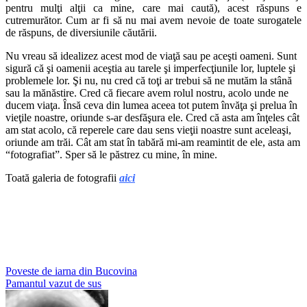
pentru mulţi alţii ca mine, care mai caută), acest răspuns e
cutremurător. Cum ar fi să nu mai avem nevoie de toate surogatele
de răspuns, de diversiunile căutării.
Nu vreau să idealizez acest mod de viaţă sau pe aceşti oameni. Sunt
sigură că şi oamenii aceştia au tarele şi imperfecţiunile lor, luptele şi
problemele lor. Şi nu, nu cred că toţi ar trebui să ne mutăm la stână
sau la mănăstire. Cred că fiecare avem rolul nostru, acolo unde ne
ducem viaţa. Însă ceva din lumea aceea tot putem învăţa şi prelua în
vieţile noastre, oriunde s-ar desfăşura ele. Cred că asta am înţeles cât
am stat acolo, că reperele care dau sens vieţii noastre sunt aceleaşi,
oriunde am trăi. Cât am stat în tabără mi-am reamintit de ele, asta am
“fotografiat”. Sper să le păstrez cu mine, în mine.
Toată galeria de fotografii
aici
Post
Poveste de iarna din Bucovina
Pamantul vazut de sus
navigation