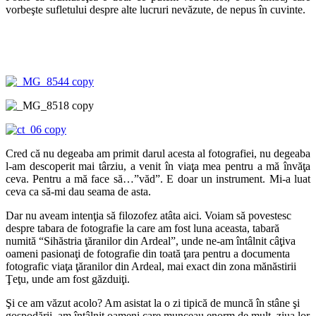
vorbeşte sufletului despre alte lucruri nevăzute, de nepus în cuvinte.
Cred că nu degeaba am primit darul acesta al fotografiei, nu degeaba
l-am descoperit mai târziu, a venit în viaţa mea pentru a mă învăţa
ceva. Pentru a mă face să…”văd”. E doar un instrument. Mi-a luat
ceva ca să-mi dau seama de asta.
Dar nu aveam intenţia să filozofez atâta aici. Voiam să povestesc
despre tabara de fotografie la care am fost luna aceasta, tabară
numită “Sihăstria ţăranilor din Ardeal”, unde ne-am întâlnit câţiva
oameni pasionaţi de fotografie din toată ţara pentru a documenta
fotografic viaţa ţăranilor din Ardeal, mai exact din zona mănăstirii
Ţeţu, unde am fost găzduiţi.
Şi ce am văzut acolo? Am asistat la o zi tipică de muncă în stâne şi
gospodării, am întâlnit oameni care munceau enorm de mult, ziua lor