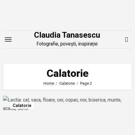
Skip
to
content
Claudia Tanasescu
Fotografie, povești, inspirație
Calatorie
Home
Calatorie
Page 2
Calatorie