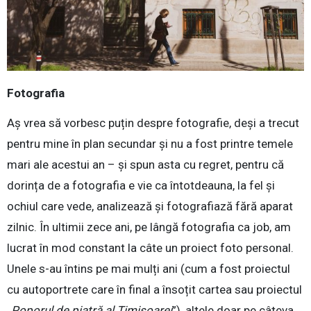
Fotografia
Aș vrea să vorbesc puțin despre fotografie, deși a trecut
pentru mine în plan secundar și nu a fost printre temele
mari ale acestui an – și spun asta cu regret, pentru că
dorința de a fotografia e vie ca întotdeauna, la fel și
ochiul care vede, analizează și fotografiază fără aparat
zilnic. În ultimii zece ani, pe lângă fotografia ca job, am
lucrat în mod constant la câte un proiect foto personal.
Unele s-au întins pe mai mulți ani (cum a fost proiectul
cu autoportrete care în final a însoțit cartea sau proiectul
„
Poporul de piatră al Timișoarei
”), altele doar pe câteva