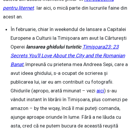
pentru liternet
. Iar aici, o mică parte din lucrurile faine din
acest an.
În februarie, chiar în weekendul de lansare a Capitalei
Europene a Culturii la Timișoara am avut la Cărturești
Operei
lansarea
ghidului turistic
Timişoara23: 23
Secrets You’ll Love About the City and the Romanian
Banat
,
împreună cu prietena mea Andreea Sepi, care a
avut ideea ghidului, s-a ocupat de scrierea și
publicarea lui, iar eu am contribuit cu fotografii.
Ghidurile (apropo, arată minunat – vezi
aici
) s-au
vândut instant în librării în Timișoara, plus comenzi pe
amazon – by the wqay, încă îl mai puteți comanda,
ajunge aproape oriunde în lume. Fără a ne lăuda cu
asta, cred că ne putem bucura de această reușită