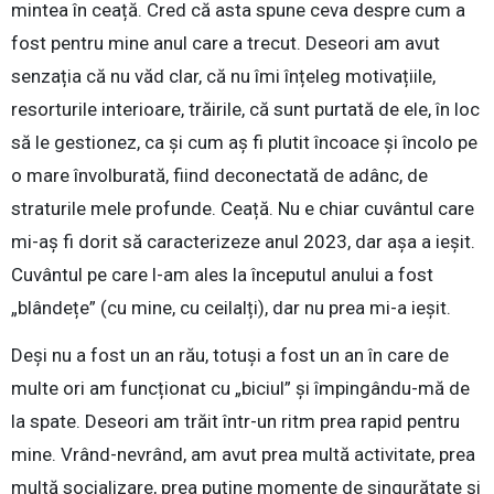
mintea în ceață. Cred că asta spune ceva despre cum a
fost pentru mine anul care a trecut. Deseori am avut
senzația că nu văd clar, că nu îmi înțeleg motivațiile,
resorturile interioare, trăirile, că sunt purtată de ele, în loc
să le gestionez, ca și cum aș fi plutit încoace și încolo pe
o mare învolburată, fiind deconectată de adânc, de
straturile mele profunde. Ceață. Nu e chiar cuvântul care
mi-aș fi dorit să caracterizeze anul 2023, dar așa a ieșit.
Cuvântul pe care l-am ales la începutul anului a fost
„blândețe” (cu mine, cu ceilalți), dar nu prea mi-a ieșit.
Deși nu a fost un an rău, totuși a fost un an în care de
multe ori am funcționat cu „biciul” și împingându-mă de
la spate. Deseori am trăit într-un ritm prea rapid pentru
mine. Vrând-nevrând, am avut prea multă activitate, prea
multă socializare, prea puține momente de singurătate și