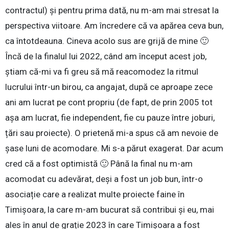
contractul) și pentru prima dată, nu m-am mai stresat la
perspectiva viitoare. Am încredere că va apărea ceva bun,
ca întotdeauna. Cineva acolo sus are grijă de mine 🙂
Încă de la finalul lui 2022, când am început acest job,
știam că-mi va fi greu să mă reacomodez la ritmul
lucrului într-un birou, ca angajat, după ce aproape zece
ani am lucrat pe cont propriu (de fapt, de prin 2005 tot
așa am lucrat, fie independent, fie cu pauze între joburi,
țări sau proiecte). O prietenă mi-a spus că am nevoie de
șase luni de acomodare. Mi s-a părut exagerat. Dar acum
cred că a fost optimistă 🙂 Până la final nu m-am
acomodat cu adevărat, deși a fost un job bun, într-o
asociație care a realizat multe proiecte faine în
Timișoara, la care m-am bucurat să contribui și eu, mai
ales în anul de grație 2023 în care Timișoara a fost