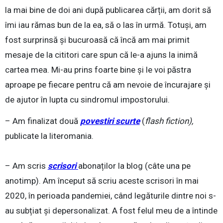
la mai bine de doi ani după publicarea cărții, am dorit să
îmi iau rămas bun de la ea, să o las în urmă. Totuși, am
fost surprinsă și bucuroasă că încă am mai primit
mesaje de la cititori care spun că le-a ajuns la inimă
cartea mea. Mi-au prins foarte bine și le voi păstra
aproape pe fiecare pentru că am nevoie de încurajare și
de ajutor în lupta cu sindromul impostorului.
– Am finalizat două
povestiri scurte
(
flash fiction),
publicate la literomania.
– Am scris
scrisori
abonaților la blog (câte una pe
anotimp). Am început să scriu aceste scrisori în mai
2020, în perioada pandemiei, când legăturile dintre noi s-
au subțiat și depersonalizat. A fost felul meu de a întinde