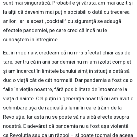
sunt mai singuratică. Probabil e și vârsta, am mai auzit și
la alții că devenim mai puțin sociabili o dată cu trecerea
anilor. Iar la acest „cocktail” cu siguranță se adaugă
efectele pandemiei, pe care cred că încă nu le
cunoaștem în întregime.
Eu, în mod naiv, credeam că nu m-a afectat chiar așa de
tare, pentru că în anii pandemiei nu m-am izolat complet
și am încercat în limitele bunului simț în situația dată să
duc o viață cât de cât normală. Dar pandemia a fost ca o
falie în viețile noastre, fără posibilitate de întoarcere la
viața dinainte. Cel puțin în generația noastră nu am avut o
schimbare așa de radicală a lumii în care trăim de la
Revoluție. Iar asta nu se poate să nu aibă efecte asupra
noastră. E adevărat că pandemia nu a fost așa violentă
ca Revoluția sau ca un război – și poate tocmai de aceea