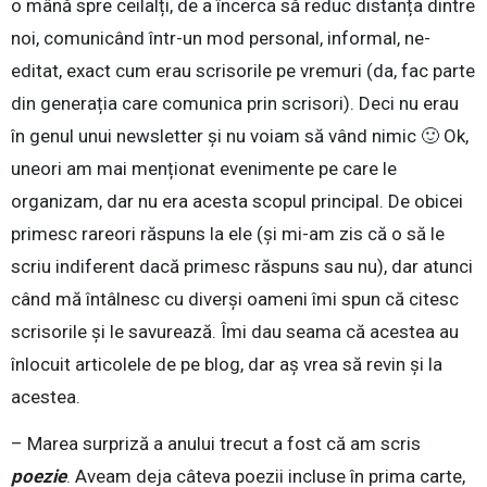
o mână spre ceilalți, de a încerca să reduc distanța dintre
noi, comunicând într-un mod personal, informal, ne-
editat, exact cum erau scrisorile pe vremuri (da, fac parte
din generația care comunica prin scrisori). Deci nu erau
în genul unui newsletter și nu voiam să vând nimic 🙂 Ok,
uneori am mai menționat evenimente pe care le
organizam, dar nu era acesta scopul principal. De obicei
primesc rareori răspuns la ele (și mi-am zis că o să le
scriu indiferent dacă primesc răspuns sau nu), dar atunci
când mă întâlnesc cu diverși oameni îmi spun că citesc
scrisorile și le savurează. Îmi dau seama că acestea au
înlocuit articolele de pe blog, dar aș vrea să revin și la
acestea.
– Marea surpriză a anului trecut a fost că am scris
poezie
. Aveam deja câteva poezii incluse în prima carte,