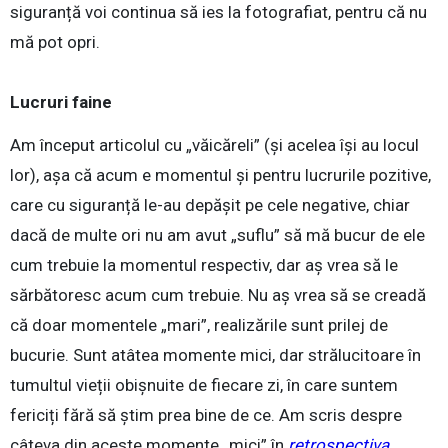
siguranță voi continua să ies la fotografiat, pentru că nu
mă pot opri.
Lucruri faine
Am început articolul cu „văicăreli” (și acelea își au locul
lor), așa că acum e momentul și pentru lucrurile pozitive,
care cu siguranță le-au depășit pe cele negative, chiar
dacă de multe ori nu am avut „suflu” să mă bucur de ele
cum trebuie la momentul respectiv, dar aș vrea să le
sărbătoresc acum cum trebuie. Nu aș vrea să se creadă
că doar momentele „mari”, realizările sunt prilej de
bucurie. Sunt atâtea momente mici, dar strălucitoare în
tumultul vieții obișnuite de fiecare zi, în care suntem
fericiți fără să știm prea bine de ce. Am scris despre
câteva din aceste momente „mici” în
retrospectiva