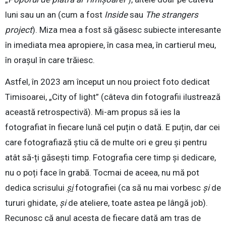
luni sau un an (cum a fost
Inside
sau
The strangers
project
). Miza mea a fost să găsesc subiecte interesante
în imediata mea apropiere, în casa mea, în cartierul meu,
în orașul în care trăiesc.
Astfel, în 2023 am început un nou proiect foto dedicat
Timisoarei, „City of light” (câteva din fotografii ilustrează
această retrospectivă). Mi-am propus să ies la
fotografiat în fiecare lună cel puțin o dată. E puțin, dar cei
care fotografiază știu că de multe ori e greu și pentru
atât să-ți găsești timp. Fotografia cere timp și dedicare,
nu o poți face în grabă. Tocmai de aceea, nu mă pot
dedica scrisului
și
fotografiei (ca să nu mai vorbesc
și
de
tururi ghidate,
și
de ateliere, toate astea pe lângă job).
Recunosc că anul acesta de fiecare dată am tras de