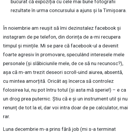
bucurat că expoziția cu cele mai bune fotografii
rezultate în urma concursului a ajuns și la Timișoara.
În noiembrie am reușit să îmi dezinstalez facebook și
instagram de pe telefon, din dorința de a-mi recupera
timpul și mințile. Mi se pare că facebook-ul a devenit
foarte agresiv în promovare, speculând interesele mele
personale (și slăbiciunile mele, de ce să nu recunosc?),
așa că m-am trezit deseori scroll-uind aiurea, absentă,
cu mintea amorțită. Oricât aș încerca să controlez
folosirea lui, nu pot întru totul (și asta mă sperie!) – e ca
un drog prea puternic. Știu că e și un instrument util și nu
renunț de tot la el, dar voi intra doar de pe calculator, mai
rar.
Luna decembrie m-a prins fără job (mi s-a terminat