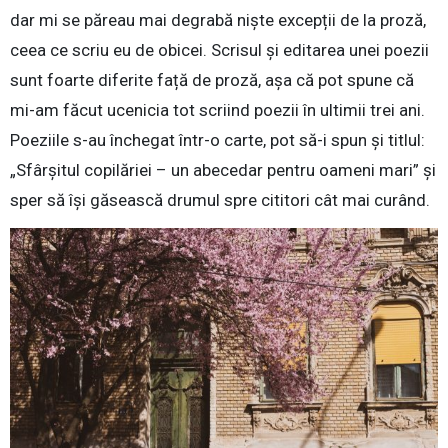
dar mi se păreau mai degrabă niște excepții de la proză,
ceea ce scriu eu de obicei. Scrisul și editarea unei poezii
sunt foarte diferite față de proză, așa că pot spune că
mi-am făcut ucenicia tot scriind poezii în ultimii trei ani.
Poeziile s-au închegat într-o carte, pot să-i spun și titlul:
„Sfârșitul copilăriei – un abecedar pentru oameni mari” și
sper să își găsească drumul spre cititori cât mai curând.