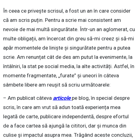
În ceea ce privește scrisul, a fost un an în care consider
că am scris puțin. Pentru a scrie mai consistent am
nevoie de mai multă singurătate. Într-un an aglomerat, cu
multe obligații, am încercat din greu să-mi creez și să-mi
apăr momentele de liniște și singurătate pentru a putea
scrie. Am renunțat cât de des am putut la evenimente, la
întâlniri, la stat pe social media, la alte activități. Astfel, în
momente fragmentate, „furate” și uneori în câteva
sâmbete libere am reușit să scriu următoarele:
– Am publicat câteva
articole
pe blog, în special despre
scris, în care am vrut să adun toată experiența mea
legată de carte, publicare independentă, despre efortul
de a face cartea să ajungă la cititori, dar și munca din
culise și impactul asupra mea. Trăgând aceste concluzii,