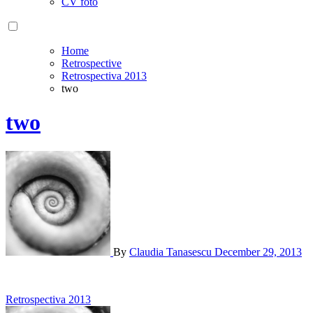
CV foto
Home
Retrospective
Retrospectiva 2013
two
two
By
Claudia Tanasescu
December 29, 2013
Post
Retrospectiva 2013