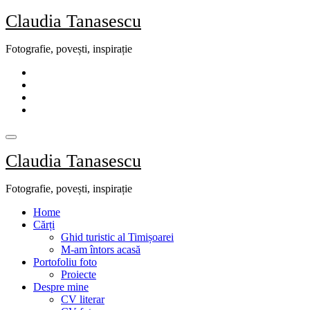
Skip
Claudia Tanasescu
to
content
Fotografie, povești, inspirație
Claudia Tanasescu
Fotografie, povești, inspirație
Home
Cărți
Ghid turistic al Timișoarei
M-am întors acasă
Portofoliu foto
Proiecte
Despre mine
CV literar