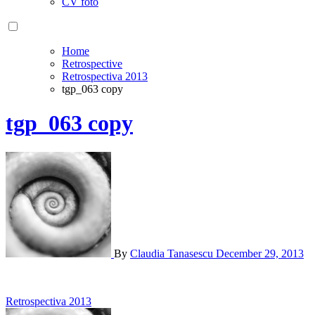
CV foto
Home
Retrospective
Retrospectiva 2013
tgp_063 copy
tgp_063 copy
By
Claudia Tanasescu
December 29, 2013
Post
Retrospectiva 2013