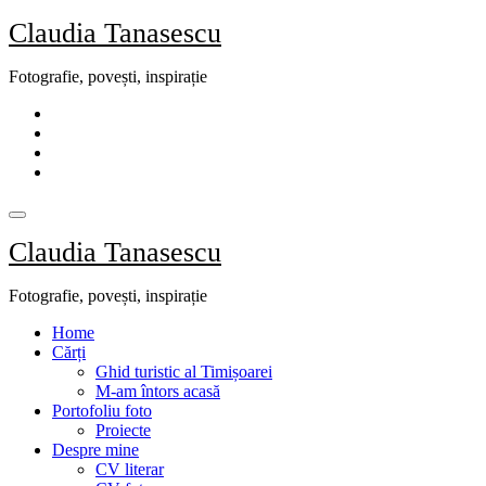
Skip
Claudia Tanasescu
to
content
Fotografie, povești, inspirație
Claudia Tanasescu
Fotografie, povești, inspirație
Home
Cărți
Ghid turistic al Timișoarei
M-am întors acasă
Portofoliu foto
Proiecte
Despre mine
CV literar