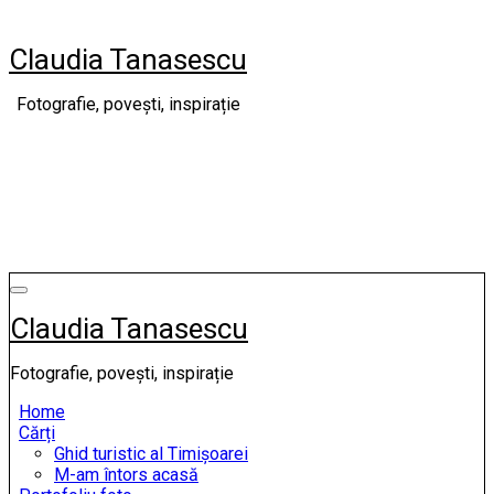
Skip
to
Claudia Tanasescu
content
Fotografie, povești, inspirație
Claudia Tanasescu
Fotografie, povești, inspirație
Home
Cărți
Ghid turistic al Timișoarei
M-am întors acasă