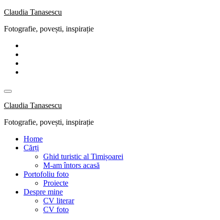
Skip
Claudia Tanasescu
to
Fotografie, povești, inspirație
content
Claudia Tanasescu
Fotografie, povești, inspirație
Home
Cărți
Ghid turistic al Timișoarei
M-am întors acasă
Portofoliu foto
Proiecte
Despre mine
CV literar
CV foto