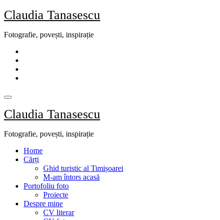
Skip
Claudia Tanasescu
to
content
Fotografie, povești, inspirație
Claudia Tanasescu
Fotografie, povești, inspirație
Home
Cărți
Ghid turistic al Timișoarei
M-am întors acasă
Portofoliu foto
Proiecte
Despre mine
CV literar