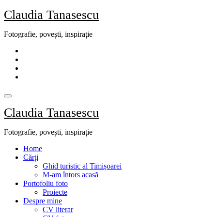
Skip
Claudia Tanasescu
to
content
Fotografie, povești, inspirație
Claudia Tanasescu
Fotografie, povești, inspirație
Home
Cărți
Ghid turistic al Timișoarei
M-am întors acasă
Portofoliu foto
Proiecte
Despre mine
CV literar