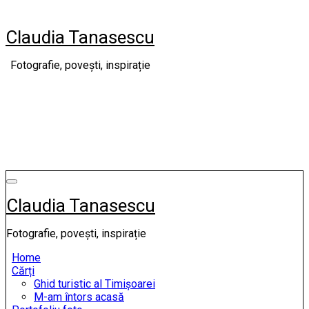
Skip
to
Claudia Tanasescu
content
Fotografie, povești, inspirație
Claudia Tanasescu
Fotografie, povești, inspirație
Home
Cărți
Ghid turistic al Timișoarei
M-am întors acasă