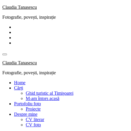
Skip
Claudia Tanasescu
to
Fotografie, povești, inspirație
content
Claudia Tanasescu
Fotografie, povești, inspirație
Home
Cărți
Ghid turistic al Timișoarei
M-am întors acasă
Portofoliu foto
Proiecte
Despre mine
CV literar
CV foto