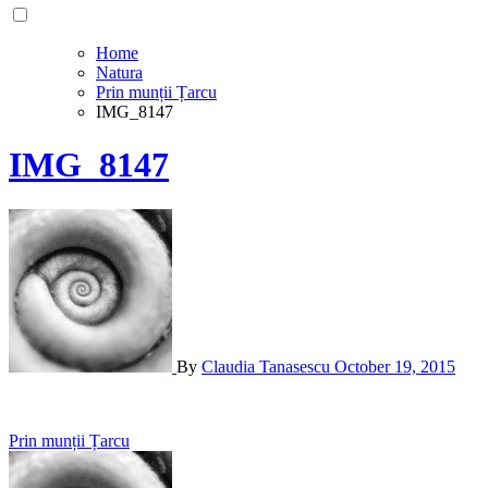
Home
Natura
Prin munții Țarcu
IMG_8147
IMG_8147
By
Claudia Tanasescu
October 19, 2015
Post
Prin munții Țarcu
navigation