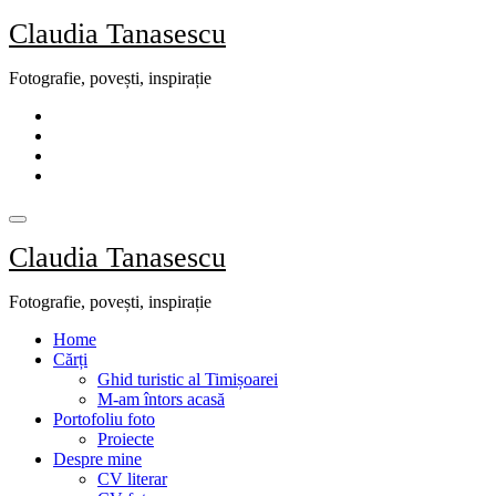
Skip
Claudia Tanasescu
to
content
Fotografie, povești, inspirație
Claudia Tanasescu
Fotografie, povești, inspirație
Home
Cărți
Ghid turistic al Timișoarei
M-am întors acasă
Portofoliu foto
Proiecte
Despre mine
CV literar