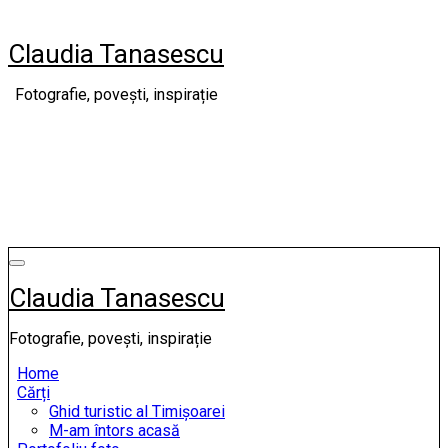
Skip
to
Claudia Tanasescu
content
Fotografie, povești, inspirație
Claudia Tanasescu
Fotografie, povești, inspirație
Home
Cărți
Ghid turistic al Timișoarei
M-am întors acasă