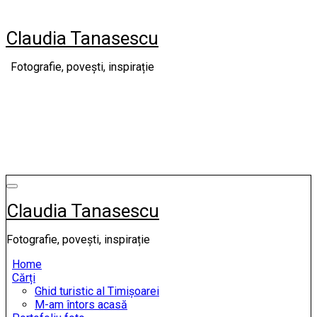
Skip
to
Claudia Tanasescu
content
Fotografie, povești, inspirație
Claudia Tanasescu
Fotografie, povești, inspirație
Home
Cărți
Ghid turistic al Timișoarei
M-am întors acasă