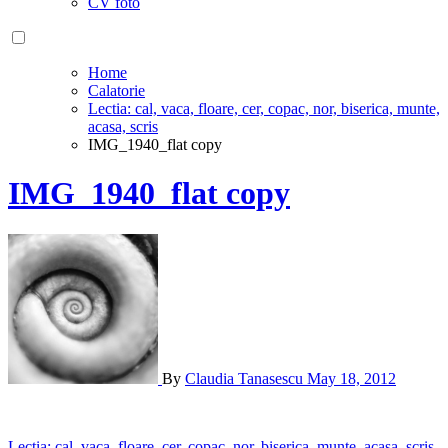
CV foto
Home
Calatorie
Lectia: cal, vaca, floare, cer, copac, nor, biserica, munte,
acasa, scris
IMG_1940_flat copy
IMG_1940_flat copy
By
Claudia Tanasescu
May 18, 2012
Lectia: cal, vaca, floare, cer, copac, nor, biserica, munte, acasa, scris