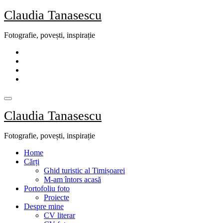
Skip
Claudia Tanasescu
to
content
Fotografie, povești, inspirație
Claudia Tanasescu
Fotografie, povești, inspirație
Home
Cărți
Ghid turistic al Timișoarei
M-am întors acasă
Portofoliu foto
Proiecte
Despre mine
CV literar