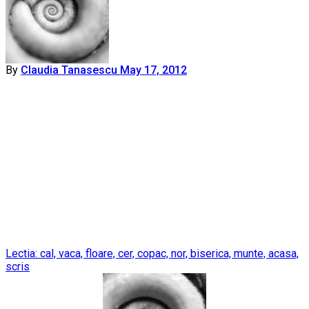
By
Claudia Tanasescu
May 17, 2012
Post
Lectia: cal, vaca, floare, cer, copac, nor, biserica, munte, acasa,
scris
navigation