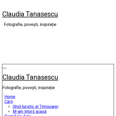
Skip
to
Claudia Tanasescu
content
Fotografie, povești, inspirație
Claudia Tanasescu
Fotografie, povești, inspirație
Home
Cărți
Ghid turistic al Timișoarei
M-am întors acasă