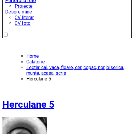
Portofoliu foto
Proiecte
Despre mine
CV literar
CV foto
Home
Calatorie
Lectia: cal, vaca, floare, cer, copac, nor, biserica,
munte, acasa, scris
Herculane 5
Herculane 5