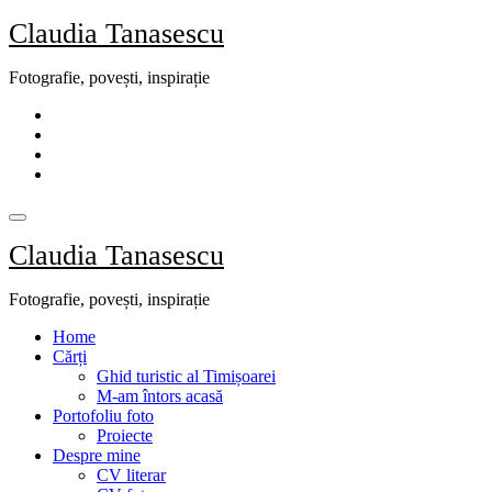
Skip
Claudia Tanasescu
to
content
Fotografie, povești, inspirație
Claudia Tanasescu
Fotografie, povești, inspirație
Home
Cărți
Ghid turistic al Timișoarei
M-am întors acasă
Portofoliu foto
Proiecte
Despre mine
CV literar