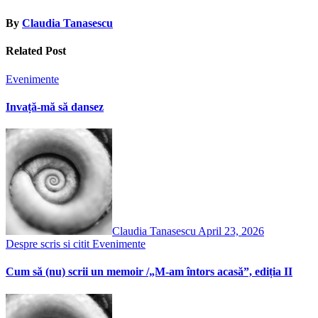
By
Claudia Tanasescu
Related Post
Evenimente
Invață-mă să dansez
Claudia Tanasescu
April 23, 2026
Despre scris si citit
Evenimente
Cum să (nu) scrii un memoir /„M-am întors acasă”, ediția II