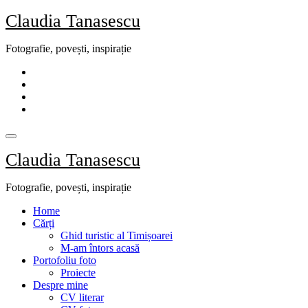
Skip
Claudia Tanasescu
to
content
Fotografie, povești, inspirație
Claudia Tanasescu
Fotografie, povești, inspirație
Home
Cărți
Ghid turistic al Timișoarei
M-am întors acasă
Portofoliu foto
Proiecte
Despre mine
CV literar