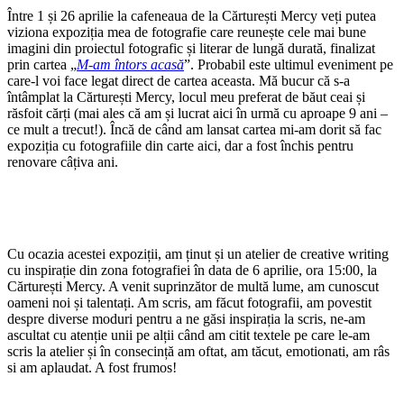
Între 1 și 26 aprilie la cafeneaua de la Cărturești Mercy veți putea
viziona expoziția mea de fotografie care reunește cele mai bune
imagini din proiectul fotografic și literar de lungă durată, finalizat
prin cartea „
M-am întors acasă
”. Probabil este ultimul eveniment pe
care-l voi face legat direct de cartea aceasta. Mă bucur că s-a
întâmplat la Cărturești Mercy, locul meu preferat de băut ceai și
răsfoit cărți (mai ales că am și lucrat aici în urmă cu aproape 9 ani –
ce mult a trecut!). Încă de când am lansat cartea mi-am dorit să fac
expoziția cu fotografiile din carte aici, dar a fost închis pentru
renovare câțiva ani.
Cu ocazia acestei expoziții, am ținut și un atelier de creative writing
cu inspirație din zona fotografiei în data de 6 aprilie, ora 15:00, la
Cărturești Mercy. A venit suprinzător de multă lume, am cunoscut
oameni noi și talentați. Am scris, am făcut fotografii, am povestit
despre diverse moduri pentru a ne găsi inspirația la scris, ne-am
ascultat cu atenție unii pe alții când am citit textele pe care le-am
scris la atelier și în consecință am oftat, am tăcut, emotionati, am râs
si am aplaudat. A fost frumos!