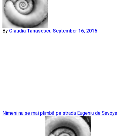
By
Claudia Tanasescu
September 16, 2015
Post
Nimeni nu se mai plimbă pe strada Eugeniu de Savoya
navigation