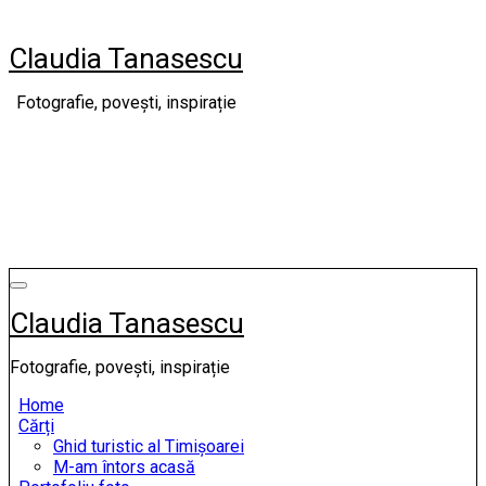
Skip
to
Claudia Tanasescu
content
Fotografie, povești, inspirație
Claudia Tanasescu
Fotografie, povești, inspirație
Home
Cărți
Ghid turistic al Timișoarei
M-am întors acasă