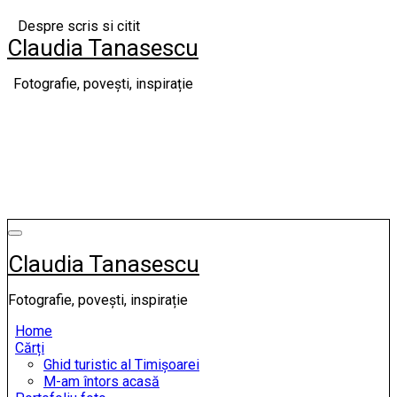
Skip
Despre scris si citit
to
Claudia Tanasescu
content
Fotografie, povești, inspirație
Claudia Tanasescu
Fotografie, povești, inspirație
Home
Cărți
Ghid turistic al Timișoarei
M-am întors acasă