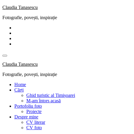
Skip
Claudia Tanasescu
to
Fotografie, povești, inspirație
content
Claudia Tanasescu
Fotografie, povești, inspirație
Home
Cărți
Ghid turistic al Timișoarei
M-am întors acasă
Portofoliu foto
Proiecte
Despre mine
CV literar
CV foto