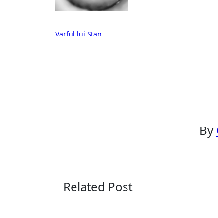
Post
Varful lui Stan
navigation
By
Related Post