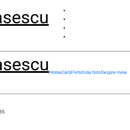
asescu
asescu
Home
Cărți
Portofoliu foto
Despre mine
55