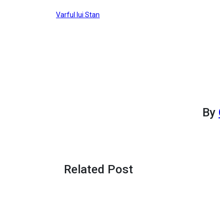
Post
Varful lui Stan
navigation
By
Related Post