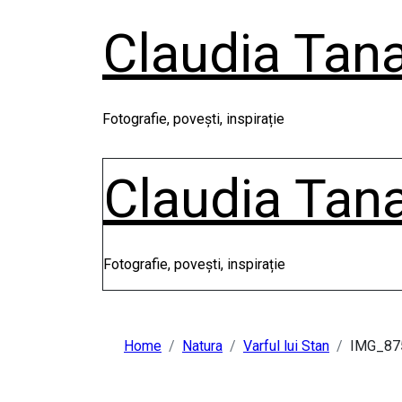
Skip
Claudia Tan
to
content
Fotografie, povești, inspirație
Claudia Tan
Fotografie, povești, inspirație
Home
Natura
Varful lui Stan
IMG_87