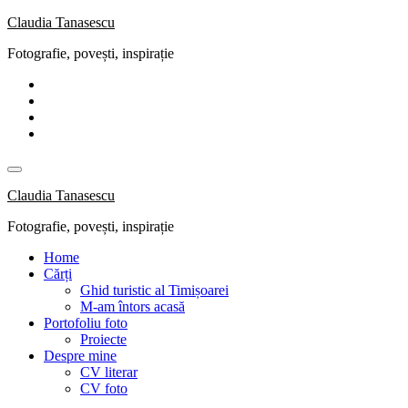
Skip
Claudia Tanasescu
to
Fotografie, povești, inspirație
content
Claudia Tanasescu
Fotografie, povești, inspirație
Home
Cărți
Ghid turistic al Timișoarei
M-am întors acasă
Portofoliu foto
Proiecte
Despre mine
CV literar
CV foto