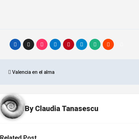
Post
Valencia en el alma
navigation
By
Claudia Tanasescu
Related Post