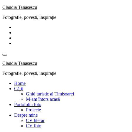
Skip
Claudia Tanasescu
to
Fotografie, povești, inspirație
content
Claudia Tanasescu
Fotografie, povești, inspirație
Home
Cărți
Ghid turistic al Timișoarei
M-am întors acasă
Portofoliu foto
Proiecte
Despre mine
CV literar
CV foto