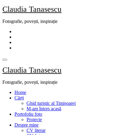
Skip
Claudia Tanasescu
to
content
Fotografie, povești, inspirație
Claudia Tanasescu
Fotografie, povești, inspirație
Home
Cărți
Ghid turistic al Timișoarei
M-am întors acasă
Portofoliu foto
Proiecte
Despre mine
CV literar