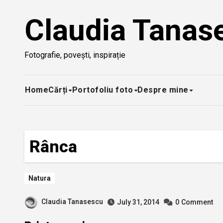
Skip
Claudia Tanas
to
content
Fotografie, povești, inspirație
Home
Cărți
Portofoliu foto
Despre mine
Rânca
Natura
Claudia Tanasescu
July 31, 2014
0
Comment