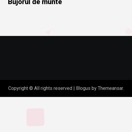
Bujorul de munte
Copyright © All rights reserved
|
Blogus
by
Themeansar
.