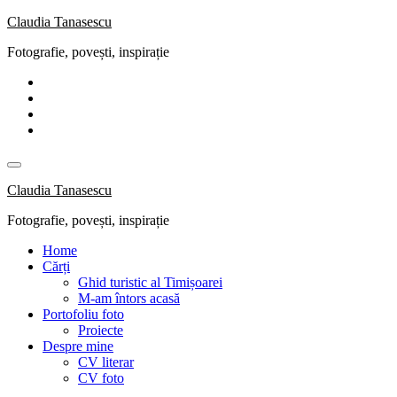
Skip
Claudia Tanasescu
to
Fotografie, povești, inspirație
content
Claudia Tanasescu
Fotografie, povești, inspirație
Home
Cărți
Ghid turistic al Timișoarei
M-am întors acasă
Portofoliu foto
Proiecte
Despre mine
CV literar
CV foto