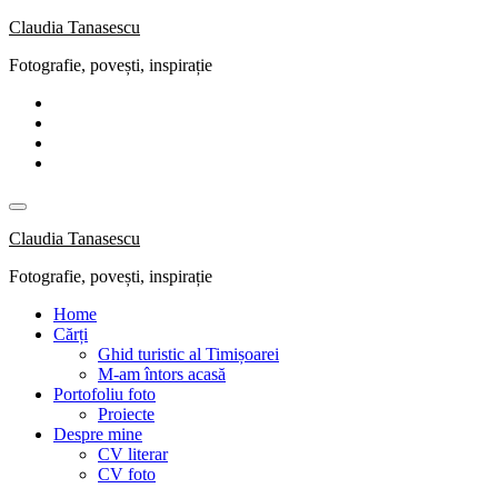
Skip
Claudia Tanasescu
to
Fotografie, povești, inspirație
content
Claudia Tanasescu
Fotografie, povești, inspirație
Home
Cărți
Ghid turistic al Timișoarei
M-am întors acasă
Portofoliu foto
Proiecte
Despre mine
CV literar
CV foto