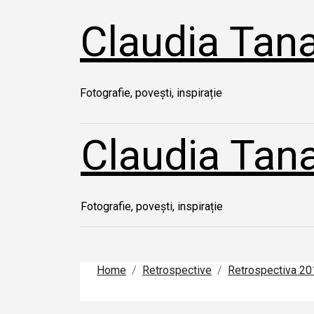
Skip
Claudia Tan
to
content
Fotografie, povești, inspirație
Claudia Tan
Fotografie, povești, inspirație
Home
Retrospective
Retrospectiva 201