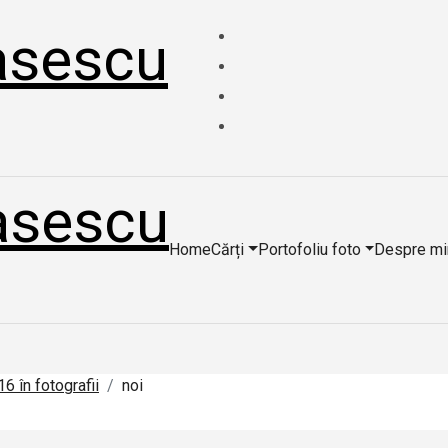
asescu
asescu
Home
Cărți
Portofoliu foto
Despre mi
6 în fotografii
noi