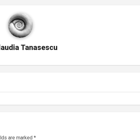
laudia Tanasescu
elds are marked
*