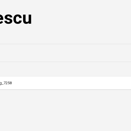
escu
g_7258