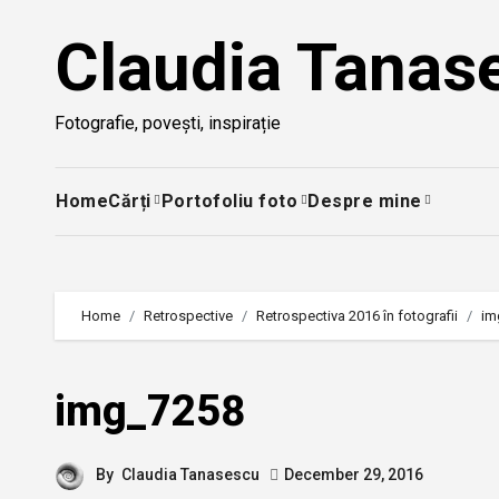
Skip
Claudia Tanas
to
content
Fotografie, povești, inspirație
Home
Cărți
Portofoliu foto
Despre mine
Home
Retrospective
Retrospectiva 2016 în fotografii
im
img_7258
By
Claudia Tanasescu
December 29, 2016