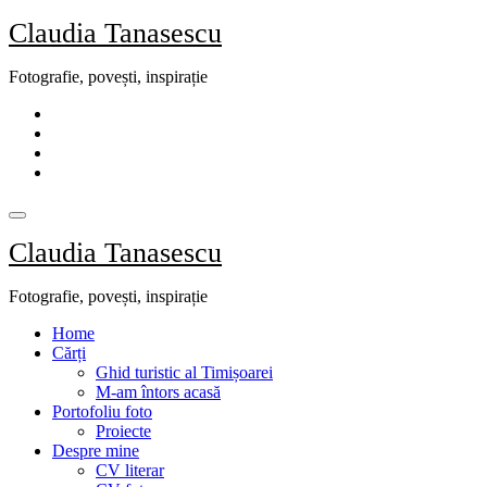
Skip
Claudia Tanasescu
to
content
Fotografie, povești, inspirație
Claudia Tanasescu
Fotografie, povești, inspirație
Home
Cărți
Ghid turistic al Timișoarei
M-am întors acasă
Portofoliu foto
Proiecte
Despre mine
CV literar