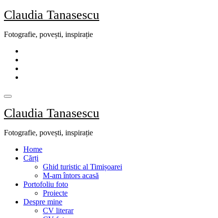
Skip
Claudia Tanasescu
to
content
Fotografie, povești, inspirație
Claudia Tanasescu
Fotografie, povești, inspirație
Home
Cărți
Ghid turistic al Timișoarei
M-am întors acasă
Portofoliu foto
Proiecte
Despre mine
CV literar