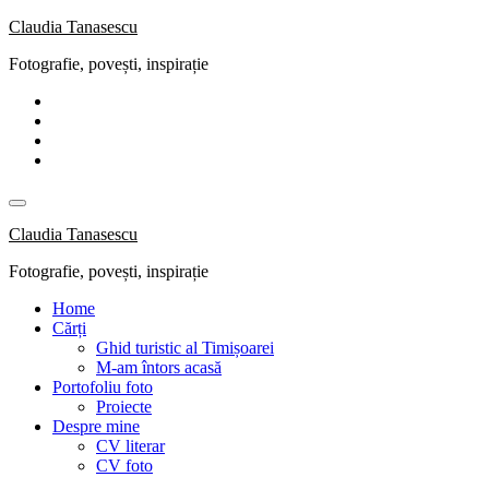
Skip
Claudia Tanasescu
to
Fotografie, povești, inspirație
content
Claudia Tanasescu
Fotografie, povești, inspirație
Home
Cărți
Ghid turistic al Timișoarei
M-am întors acasă
Portofoliu foto
Proiecte
Despre mine
CV literar
CV foto