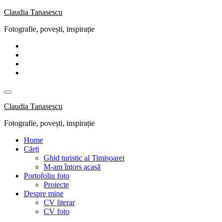
Skip
Claudia Tanasescu
to
Fotografie, povești, inspirație
content
Claudia Tanasescu
Fotografie, povești, inspirație
Home
Cărți
Ghid turistic al Timișoarei
M-am întors acasă
Portofoliu foto
Proiecte
Despre mine
CV literar
CV foto