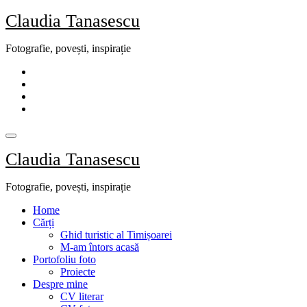
Skip
Claudia Tanasescu
to
content
Fotografie, povești, inspirație
Claudia Tanasescu
Fotografie, povești, inspirație
Home
Cărți
Ghid turistic al Timișoarei
M-am întors acasă
Portofoliu foto
Proiecte
Despre mine
CV literar