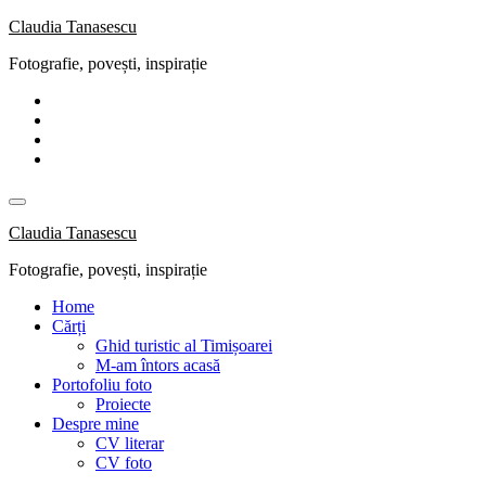
Skip
Claudia Tanasescu
to
Fotografie, povești, inspirație
content
Claudia Tanasescu
Fotografie, povești, inspirație
Home
Cărți
Ghid turistic al Timișoarei
M-am întors acasă
Portofoliu foto
Proiecte
Despre mine
CV literar
CV foto