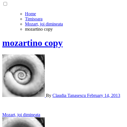
Home
Timisoara
Mozart, joi dimineata
mozartino copy
mozartino copy
By
Claudia Tanasescu
February 14, 2013
Post
Mozart, joi dimineata
navigation