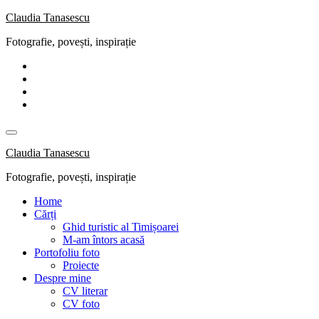
Skip
Claudia Tanasescu
to
Fotografie, povești, inspirație
content
Claudia Tanasescu
Fotografie, povești, inspirație
Home
Cărți
Ghid turistic al Timișoarei
M-am întors acasă
Portofoliu foto
Proiecte
Despre mine
CV literar
CV foto