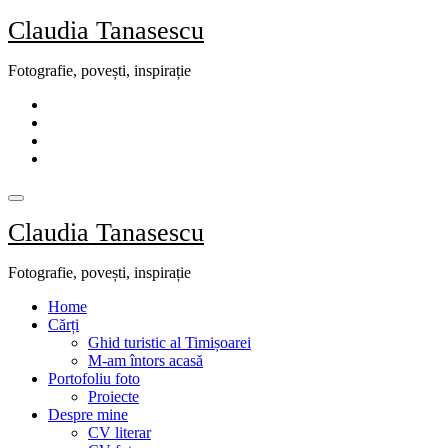
Skip
Claudia Tanasescu
to
content
Fotografie, povești, inspirație
Claudia Tanasescu
Fotografie, povești, inspirație
Home
Cărți
Ghid turistic al Timișoarei
M-am întors acasă
Portofoliu foto
Proiecte
Despre mine
CV literar